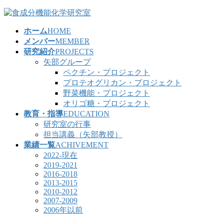
コ
ナ
ン
ビ
ホーム
HOME
テ
ゲ
メンバー
MEMBER
ン
ー
研究紹介
PROJECTS
ツ
シ
矢部グループ
へ
ョ
ペクチン・プロジェクト
ス
ン
プロテオグリカン・プロジェクト
キ
に
野菜機能・プロジェクト
ッ
移
オリゴ糖・プロジェクト
プ
動
教育・指導
EDUCATION
研究室の行事
担当講義（矢部教授）
業績一覧
ACHIVEMENT
2022-現在
2019-2021
2016-2018
2013-2015
2010-2012
2007-2009
2006年以前