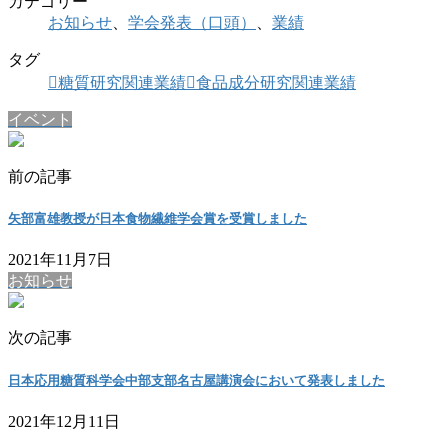
カテゴリー
お知らせ
、
学会発表（口頭）
、
業績
タグ
糖質研究関連業績
食品成分研究関連業績
イベント
前の記事
矢部富雄教授が日本食物繊維学会賞を受賞しました
2021年11月7日
お知らせ
次の記事
日本応用糖質科学会中部支部名古屋講演会において発表しました
2021年12月11日