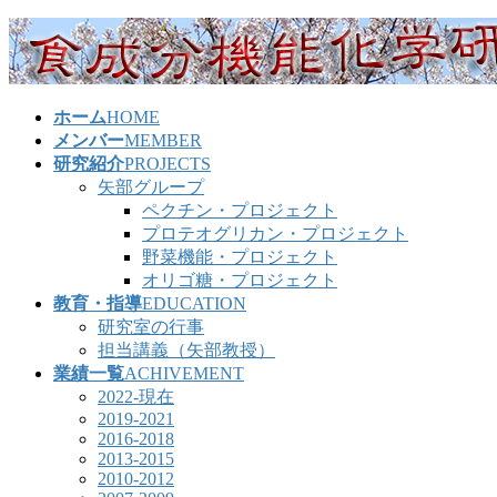
コ
ナ
ン
ビ
テ
ゲ
ン
ー
ホーム
HOME
ツ
シ
メンバー
MEMBER
へ
ョ
研究紹介
PROJECTS
ス
ン
矢部グループ
キ
に
ペクチン・プロジェクト
ッ
移
プロテオグリカン・プロジェクト
プ
動
野菜機能・プロジェクト
オリゴ糖・プロジェクト
教育・指導
EDUCATION
研究室の行事
担当講義（矢部教授）
業績一覧
ACHIVEMENT
2022-現在
2019-2021
2016-2018
2013-2015
2010-2012