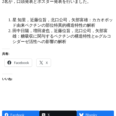
2名が，口頭発表とポスター発表を行いました。
星 知里，近藤位旨，北口公司，矢部富雄：カカオポッ
ド由来ペクチンの部位特異的構造特性の解析
田中日陽，増田凌也，近藤位旨，北口公司，矢部富
雄：糖吸収に関与するペクチンの構造特性とα-グルコ
シダーゼ活性への影響の解析
共有:
Facebook
X
いいね:
Facebook
X
Bluesky