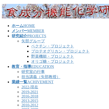
コ
ナ
ン
ビ
テ
ゲ
ン
ー
ホーム
HOME
ツ
シ
メンバー
MEMBER
へ
ョ
研究紹介
PROJECTS
ス
ン
矢部グループ
キ
に
ペクチン・プロジェクト
ッ
移
プロテオグリカン・プロジェクト
プ
動
野菜機能・プロジェクト
オリゴ糖・プロジェクト
教育・指導
EDUCATION
研究室の行事
担当講義（矢部教授）
業績一覧
ACHIVEMENT
2022-現在
2019-2021
2016-2018
2013-2015
2010-2012