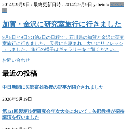
2014年9月9日
/ 最終更新日時 :
2014年9月9日
yabeinfo
イベン
ト
加賀・金沢に研究室旅行に行きました
9月8日と9日の1泊2日の日程で，石川県の加賀と金沢に研究
室旅行に行きました。 天候にも恵まれ，大いにリフレッシ
ュしました。 旅行の様子はギャラリーをご覧ください。
お問い合わせ
最近の投稿
中日新聞に矢部富雄教授の記事が紹介されました
2026年5月19日
第121回製糖技術研究会年次大会において，矢部教授が招待
講演を行いました