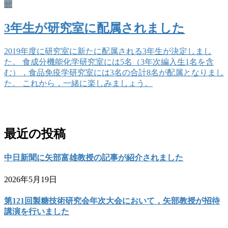
せ
3年生が研究室に配属されました
2019年度に研究室に新たに配属される3年生が決定しまし
た。 食成分機能化学研究室には5名（3年次編入生1名を含
む），食品免疫学研究室には3名の合計8名が配属となりまし
た。 これから，一緒に楽しみましょう。
お問い合わせ
最近の投稿
中日新聞に矢部富雄教授の記事が紹介されました
2026年5月19日
第121回製糖技術研究会年次大会において，矢部教授が招待
講演を行いました