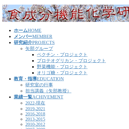
コ
ナ
ン
ビ
テ
ゲ
ン
ー
ホーム
HOME
ツ
シ
メンバー
MEMBER
へ
ョ
研究紹介
PROJECTS
ス
ン
矢部グループ
キ
に
ペクチン・プロジェクト
ッ
移
プロテオグリカン・プロジェクト
プ
動
野菜機能・プロジェクト
オリゴ糖・プロジェクト
教育・指導
EDUCATION
研究室の行事
担当講義（矢部教授）
業績一覧
ACHIVEMENT
2022-現在
2019-2021
2016-2018
2013-2015
2010-2012