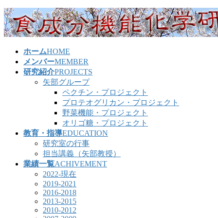
コ
ナ
ン
ビ
テ
ゲ
ン
ー
ホーム
HOME
ツ
シ
メンバー
MEMBER
へ
ョ
研究紹介
PROJECTS
ス
ン
矢部グループ
キ
に
ペクチン・プロジェクト
ッ
移
プロテオグリカン・プロジェクト
プ
動
野菜機能・プロジェクト
オリゴ糖・プロジェクト
教育・指導
EDUCATION
研究室の行事
担当講義（矢部教授）
業績一覧
ACHIVEMENT
2022-現在
2019-2021
2016-2018
2013-2015
2010-2012