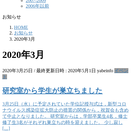
2007-2009
2006年以前
お知らせ
HOME
お知らせ
2020年3月
2020年3月
2020年3月25日
/ 最終更新日時 :
2020年5月1日
yabeinfo
イベン
ト
研究室から学生が巣立ちました
3月25日（水）に予定されていた学位記授与式は，新型コロ
ナウイルス感染症拡大防止の措置の関係から，祝賀会も含め
て中止となりました。 研究室からは，学部卒業生4名，修士
修了生3名がそれぞれ巣立ちの時を迎えました。 少し寂し
[…]