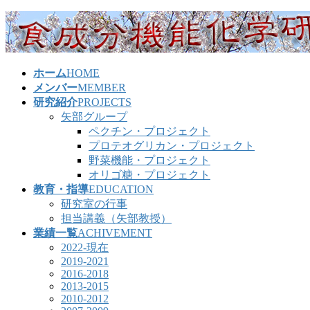
コ
ナ
ン
ビ
テ
ゲ
ン
ー
ホーム
HOME
ツ
シ
メンバー
MEMBER
へ
ョ
研究紹介
PROJECTS
ス
ン
矢部グループ
キ
に
ペクチン・プロジェクト
ッ
移
プロテオグリカン・プロジェクト
プ
動
野菜機能・プロジェクト
オリゴ糖・プロジェクト
教育・指導
EDUCATION
研究室の行事
担当講義（矢部教授）
業績一覧
ACHIVEMENT
2022-現在
2019-2021
2016-2018
2013-2015
2010-2012