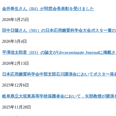
金井希生さん（B4）が同窓会長表彰を受けました
2026年3月25日
田中日陽さん（M1）の日本応用糖質科学会大会ポスター賞
2026年3月4日
平澤信太郎君（D3）の論文がGlycoconjugate Journalに掲
2026年2月13日
日本応用糖質科学会中部支部石川講演会においてポスター発
2025年12月6日
岐阜県立大垣東高等学校保護者会において，矢部教授が講演
2025年11月28日