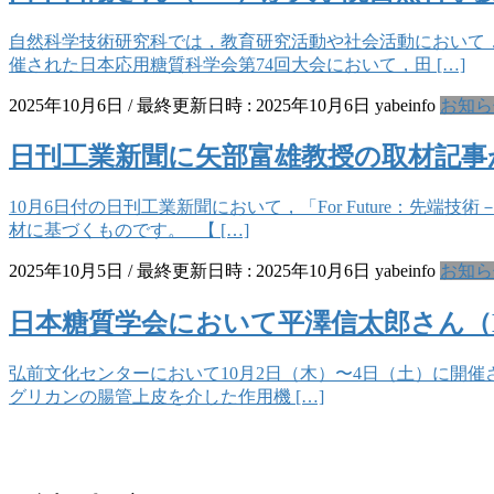
自然科学技術研究科では，教育研究活動や社会活動において，
催された日本応用糖質科学会第74回大会において，田 […]
2025年10月6日
/ 最終更新日時 :
2025年10月6日
yabeinfo
お知ら
日刊工業新聞に矢部富雄教授の取材記事
10月6日付の日刊工業新聞において，「For Future：
材に基づくものです。 【 […]
2025年10月5日
/ 最終更新日時 :
2025年10月6日
yabeinfo
お知ら
日本糖質学会において平澤信太郎さん（
弘前文化センターにおいて10月2日（木）〜4日（土）に開
グリカンの腸管上皮を介した作用機 […]
お問い合わせ