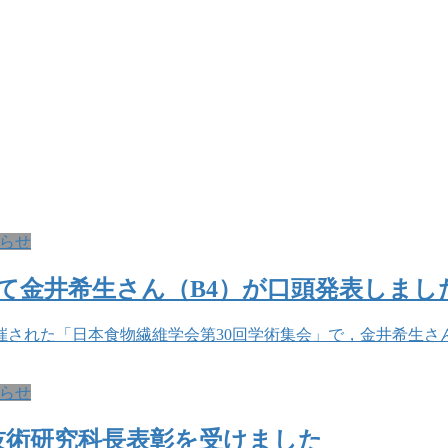
らせ
て金井希生さん（B4）が口頭発表しまし
開催された「日本食物繊維学会第30回学術集会」で，金井希生
らせ
技術研究科長表彰を受けました