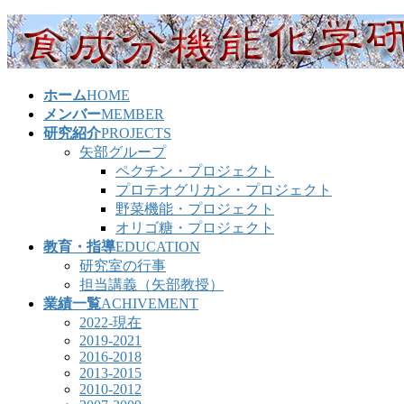
コ
ナ
ン
ビ
テ
ゲ
ン
ー
ホーム
HOME
ツ
シ
メンバー
MEMBER
へ
ョ
研究紹介
PROJECTS
ス
ン
矢部グループ
キ
に
ペクチン・プロジェクト
ッ
移
プロテオグリカン・プロジェクト
プ
動
野菜機能・プロジェクト
オリゴ糖・プロジェクト
教育・指導
EDUCATION
研究室の行事
担当講義（矢部教授）
業績一覧
ACHIVEMENT
2022-現在
2019-2021
2016-2018
2013-2015
2010-2012