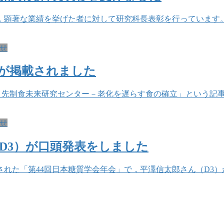
顕著な業績を挙げた者に対して研究科長表彰を行っています。
せ
が掲載されました
先端技術－先制食未来研究センター－老化を遅らす食の確立」とい
せ
D3）が口頭発表をしました
催された「第44回日本糖質学会年会」で，平澤信太郎さん（D3