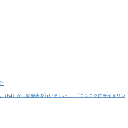
た
さん（B4）が口頭発表を行いました。 「ニンニク由来イヌリン