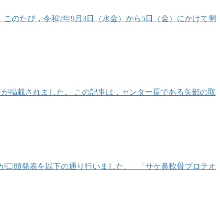
このたび，令和7年9月3日（水金）から5日（金）にかけて開
う記事が掲載されました。 この記事は，センター長である矢部の取
）が口頭発表を以下の通り行いました。 「サケ鼻軟骨プロテオ