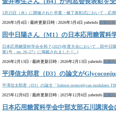
金井希生さん（B4）が同窓会長表彰を
3月25日（水）に開催された卒業・修了表彰式において，応
2026年3月4日
/ 最終更新日時 :
2026年3月4日
yabeinfo
お知らせ
田中日陽さん（M1）の日本応用糖質科
日本応用糖質科学会令和７(2025)年度大会において，田中
第1号，pp. 26–27）に掲載されました […]
2026年2月13日
/ 最終更新日時 :
2026年2月13日
yabeinfo
お知ら
平澤信太郎君（D3）の論文がGlycoconjug
平澤信太郎君（D3）の論文「Salmon proteoglycan modulates TIMP–gelati
2025年12月6日
/ 最終更新日時 :
2025年12月6日
yabeinfo
お知ら
日本応用糖質科学会中部支部石川講演会