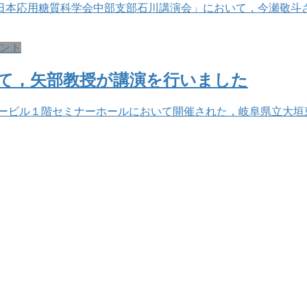
「日本応用糖質科学会中部支部石川講演会」において，今瀬敬斗
ント
て，矢部教授が講演を行いました
センタービル１階セミナーホールにおいて開催された，岐阜県立大