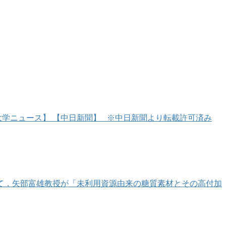
大学ニュース】 【中日新聞】 ※中日新聞より転載許可済み
おいて，矢部富雄教授が「未利用資源由来の糖質素材とその高付加