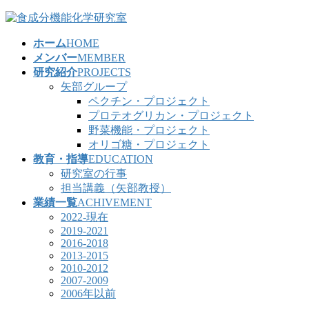
コ
ナ
ン
ビ
ホーム
HOME
テ
ゲ
メンバー
MEMBER
ン
ー
研究紹介
PROJECTS
ツ
シ
矢部グループ
へ
ョ
ペクチン・プロジェクト
ス
ン
プロテオグリカン・プロジェクト
キ
に
野菜機能・プロジェクト
ッ
移
オリゴ糖・プロジェクト
プ
動
教育・指導
EDUCATION
研究室の行事
担当講義（矢部教授）
業績一覧
ACHIVEMENT
2022-現在
2019-2021
2016-2018
2013-2015
2010-2012
2007-2009
2006年以前