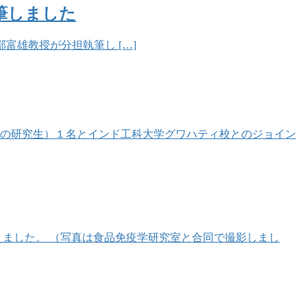
分担執筆しました
tin」を矢部富雄教授が分担執筆し […]
程の研究生）１名とインド工科大学グワハティ校とのジョイン
えました。 （写真は食品免疫学研究室と合同で撮影しまし