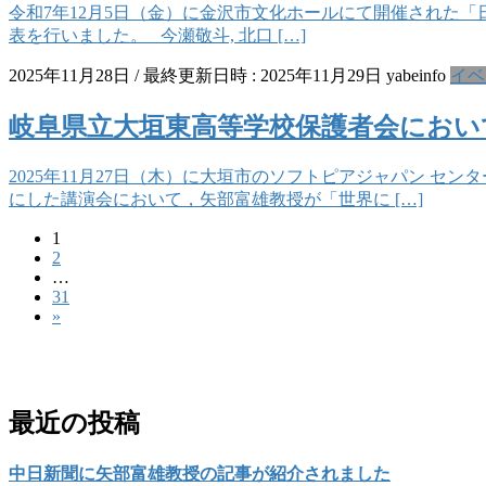
令和7年12月5日（金）に金沢市文化ホールにて開催された
表を行いました。 今瀬敬斗, 北口 […]
2025年11月28日
/ 最終更新日時 :
2025年11月29日
yabeinfo
イベ
岐阜県立大垣東高等学校保護者会におい
2025年11月27日（木）に大垣市のソフトピアジャパン 
にした講演会において，矢部富雄教授が「世界に […]
固
1
投
固
2
定
稿
…
定
ペ
固
31
ペ
ー
の
»
定
ー
ジ
ペ
ペ
ジ
お問い合わせ
ー
ー
ジ
ジ
最近の投稿
送
中日新聞に矢部富雄教授の記事が紹介されました