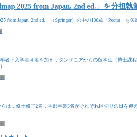
admap 2025 from Japan. 2nd ed.」を
 2025 from Japan. 2nd ed.」（Springer）の中の138章「Pec
ト
進学者・入学者４名を加え，タンザニアからの留学生（博士課
]
ト
室からは，修士修了2名，学部卒業3名がそれぞれ区切りの日を迎
ト