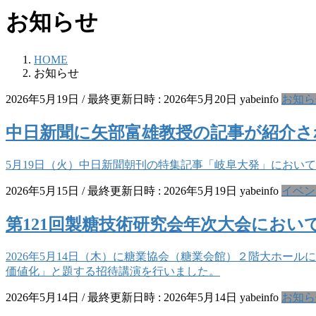
お知らせ
HOME
お知らせ
2026年5月19日
/ 最終更新日時 :
2026年5月20日
yabeinfo
お知ら
中日新聞に矢部富雄教授の記事が紹介さ
5月19日（火）中日新聞朝刊の特集記事「岐阜大発」におい
2026年5月15日
/ 最終更新日時 :
2026年5月19日
yabeinfo
イベン
第121回製糖技術研究会年次大会にお
2026年5月14日（木）に糖業協会（糖業会館）２階大ホー
価値化」と題する招待講演を行いました。
2026年5月14日
/ 最終更新日時 :
2026年5月14日
yabeinfo
お知ら