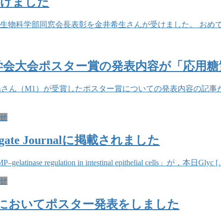
受けました
用生物科学部同窓会長表彰を金井希生さんが受けました。 おめ
学会大会ポスター賞の発表内容が「応用
日陽さん（M1）が受賞したポスター賞についての発表内容の記
せ
ate Journalに掲載されました
nase regulation in intestinal epithelial cells」が，本日Glyc [
せ
においてポスター発表をしました