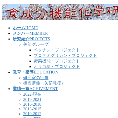
コ
ナ
ン
ビ
テ
ゲ
ン
ー
ホーム
HOME
ツ
シ
メンバー
MEMBER
へ
ョ
研究紹介
PROJECTS
ス
ン
矢部グループ
キ
に
ペクチン・プロジェクト
ッ
移
プロテオグリカン・プロジェクト
プ
動
野菜機能・プロジェクト
オリゴ糖・プロジェクト
教育・指導
EDUCATION
研究室の行事
担当講義（矢部教授）
業績一覧
ACHIVEMENT
2022-現在
2019-2021
2016-2018
2013-2015
2010-2012