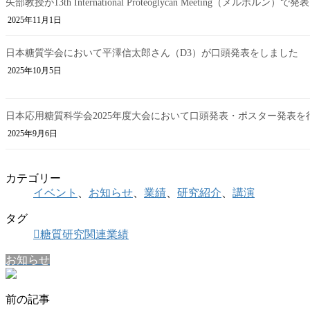
矢部教授が13th International Proteoglycan Meeting（メルボルン）
2025年11月1日
日本糖質学会において平澤信太郎さん（D3）が口頭発表をしました
2025年10月5日
日本応用糖質科学会2025年度大会において口頭発表・ポスター発表を
2025年9月6日
カテゴリー
イベント
、
お知らせ
、
業績
、
研究紹介
、
講演
タグ
糖質研究関連業績
お知らせ
前の記事