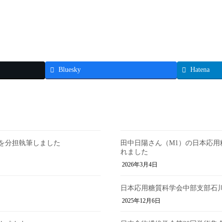
Bluesky
Hatena
nd ed.」を分担執筆しました
田中日陽さん（M1）の日本応
れました
2026年3月4日
日本応用糖質科学会中部支部石
2025年12月6日