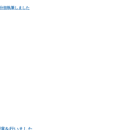
 ed.」を分担執筆しました
講演を行いました