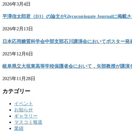
2026年3月4日
平澤信太郎君（D3）の論文がGlycoconjugate Journalに掲
2026年2月13日
日本応用糖質科学会中部支部石川講演会においてポスター発
2025年12月6日
岐阜県立大垣東高等学校保護者会において，矢部教授が講演
2025年11月28日
カテゴリー
イベント
お知らせ
ギャラリー
マスコミ報道
業績