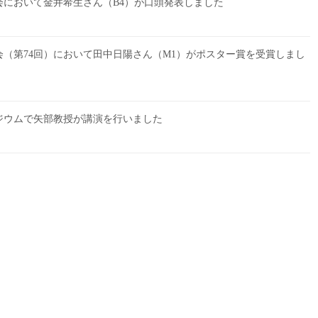
会において金井希生さん（B4）が口頭発表しました
大会（第74回）において田中日陽さん（M1）がポスター賞を受賞しまし
ポジウムで矢部教授が講演を行いました