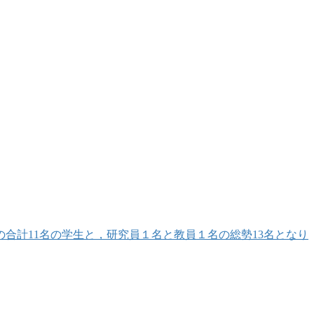
合計11名の学生と，研究員１名と教員１名の総勢13名となり