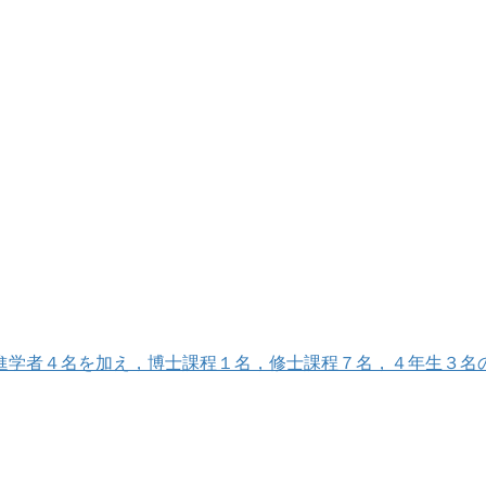
学者４名を加え，博士課程１名，修士課程７名，４年生３名の