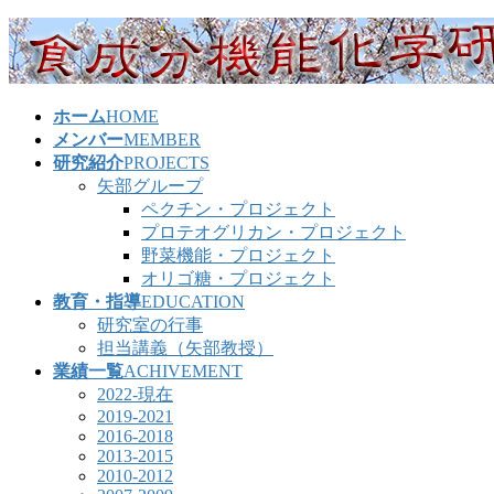
コ
ナ
ン
ビ
テ
ゲ
ン
ー
ホーム
HOME
ツ
シ
メンバー
MEMBER
へ
ョ
研究紹介
PROJECTS
ス
ン
矢部グループ
キ
に
ペクチン・プロジェクト
ッ
移
プロテオグリカン・プロジェクト
プ
動
野菜機能・プロジェクト
オリゴ糖・プロジェクト
教育・指導
EDUCATION
研究室の行事
担当講義（矢部教授）
業績一覧
ACHIVEMENT
2022-現在
2019-2021
2016-2018
2013-2015
2010-2012