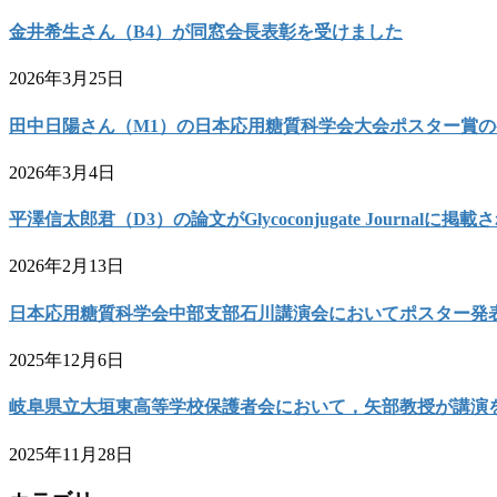
金井希生さん（B4）が同窓会長表彰を受けました
2026年3月25日
田中日陽さん（M1）の日本応用糖質科学会大会ポスター賞
2026年3月4日
平澤信太郎君（D3）の論文がGlycoconjugate Journalに掲
2026年2月13日
日本応用糖質科学会中部支部石川講演会においてポスター発
2025年12月6日
岐阜県立大垣東高等学校保護者会において，矢部教授が講演
2025年11月28日