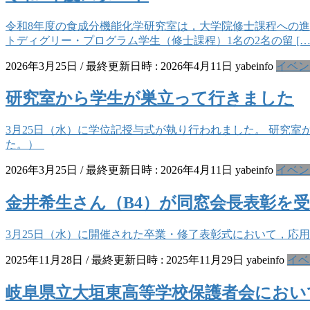
令和8年度の食成分機能化学研究室は，大学院修士課程への
トディグリー・プログラム学生（修士課程）1名の2名の留 […
2026年3月25日
/ 最終更新日時 :
2026年4月11日
yabeinfo
イベン
研究室から学生が巣立って行きました
3月25日（水）に学位記授与式が執り行われました。 研究
た。）
2026年3月25日
/ 最終更新日時 :
2026年4月11日
yabeinfo
イベン
金井希生さん（B4）が同窓会長表彰を
3月25日（水）に開催された卒業・修了表彰式において，応
2025年11月28日
/ 最終更新日時 :
2025年11月29日
yabeinfo
イベ
岐阜県立大垣東高等学校保護者会におい