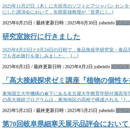
2025年11月27日（木）に大垣市のソフトピアジャパン 
にした講演会において，矢部富雄教授が「世界に […]
2025年8月25日
/ 最終更新日時 :
2025年8月30日
yabeinfo
イベン
研究室旅行に行きました
2025年8月23日と8月24日の日程で，食品免疫学研究室
ブも含め旅行を楽しみました。 […]
2025年8月2日
/ 最終更新日時 :
2025年8月2日
yabeinfo
イベント
「高大接続探求ゼミ講座『植物の個性を
東海国立大学機構の傘下にある名古屋大学教育学部付属高等学
の高大接続プログラムは，東海地区の高校で構成される『 […
2025年5月23日
/ 最終更新日時 :
2025年5月25日
yabeinfo
イベン
第70回岐阜県細寒天展示品評会において