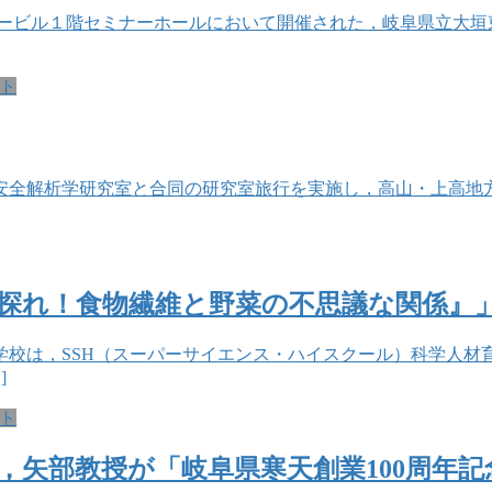
センタービル１階セミナーホールにおいて開催された，岐阜県立大
ト
・食品安全解析学研究室と合同の研究室旅行を実施し，高山・上高
探れ！食物繊維と野菜の不思議な関係』
校は，SSH（スーパーサイエンス・ハイスクール）科学人材
]
ト
，矢部教授が「岐阜県寒天創業100周年