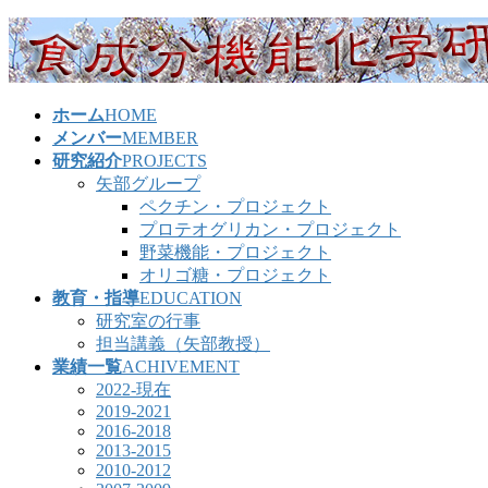
コ
ナ
ン
ビ
テ
ゲ
ン
ー
ホーム
HOME
ツ
シ
メンバー
MEMBER
へ
ョ
研究紹介
PROJECTS
ス
ン
矢部グループ
キ
に
ペクチン・プロジェクト
ッ
移
プロテオグリカン・プロジェクト
プ
動
野菜機能・プロジェクト
オリゴ糖・プロジェクト
教育・指導
EDUCATION
研究室の行事
担当講義（矢部教授）
業績一覧
ACHIVEMENT
2022-現在
2019-2021
2016-2018
2013-2015
2010-2012