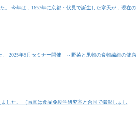
。 今年は，1657年に京都・伏見で誕生した寒天が，現在の
 2025年5月セミナー開催 ～野菜と果物の食物繊維の健康
えました。 （写真は食品免疫学研究室と合同で撮影しまし