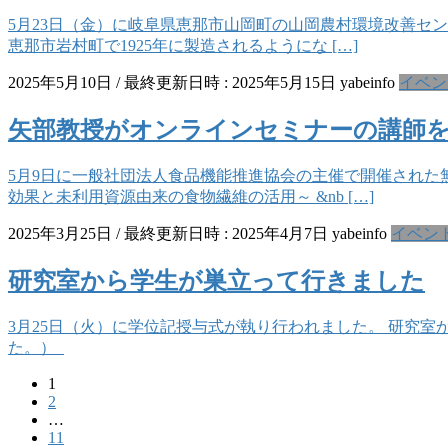
5月23日（金）に岐阜県恵那市山岡町の山岡農村環境改善セン
恵那市岩村町で1925年に製造されるようにな […]
2025年5月10日
/ 最終更新日時 :
2025年5月15日
yabeinfo
イベン
矢部教授がオンラインセミナーの講師
5月9日に一般社団法人食品機能推進協会の主催で開催された
効果と未利用資源由来の食物繊維の活用～ &nb […]
2025年3月25日
/ 最終更新日時 :
2025年4月7日
yabeinfo
イベン
研究室から学生が巣立って行きました
3月25日（火）に学位記授与式が執り行われました。 研究
た。）
固
1
投
固
2
定
稿
…
定
ペ
固
11
ペ
ー