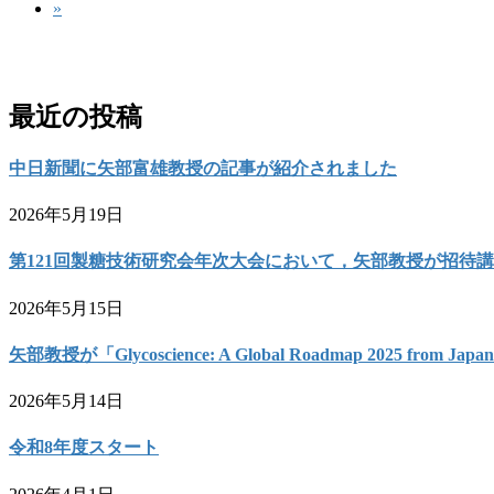
の
»
定
ー
ジ
ペ
ペ
ジ
お問い合わせ
ー
ー
ジ
ジ
最近の投稿
送
中日新聞に矢部富雄教授の記事が紹介されました
り
2026年5月19日
第121回製糖技術研究会年次大会において，矢部教授が招待
2026年5月15日
矢部教授が「Glycoscience: A Global Roadmap 2025 from 
2026年5月14日
令和8年度スタート