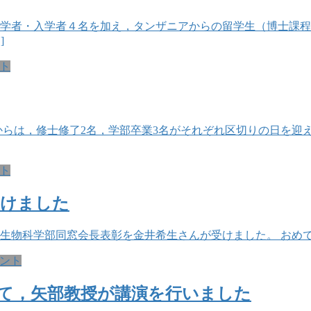
進学者・入学者４名を加え，タンザニアからの留学生（博士課
]
ト
室からは，修士修了2名，学部卒業3名がそれぞれ区切りの日を迎
ト
受けました
用生物科学部同窓会長表彰を金井希生さんが受けました。 おめ
ント
て，矢部教授が講演を行いました