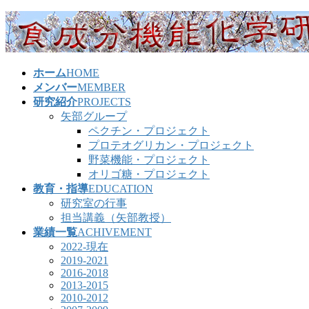
コ
ナ
ン
ビ
テ
ゲ
ン
ー
ホーム
HOME
ツ
シ
メンバー
MEMBER
へ
ョ
研究紹介
PROJECTS
ス
ン
矢部グループ
キ
に
ペクチン・プロジェクト
ッ
移
プロテオグリカン・プロジェクト
プ
動
野菜機能・プロジェクト
オリゴ糖・プロジェクト
教育・指導
EDUCATION
研究室の行事
担当講義（矢部教授）
業績一覧
ACHIVEMENT
2022-現在
2019-2021
2016-2018
2013-2015
2010-2012