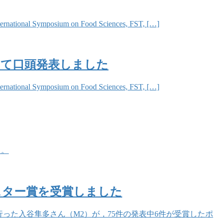
sium on Food Sciences, FST, […]
2020″において口頭発表しました
sium on Food Sciences, FST, […]
た。
スター賞を受賞しました
を行った入谷隼多さん（M2）が，75件の発表中6件が受賞したポ