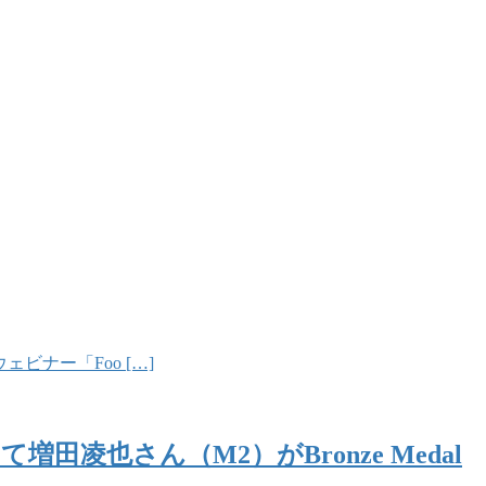
するウェビナー「Foo […]
 2020″において増田凌也さん（M2）がBronze Medal