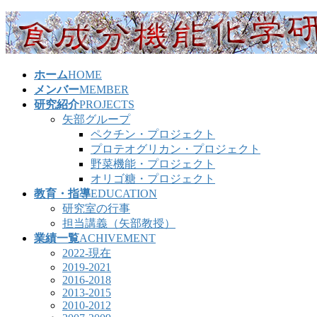
コ
ナ
ン
ビ
テ
ゲ
ン
ー
ホーム
HOME
ツ
シ
メンバー
MEMBER
へ
ョ
研究紹介
PROJECTS
ス
ン
矢部グループ
キ
に
ペクチン・プロジェクト
ッ
移
プロテオグリカン・プロジェクト
プ
動
野菜機能・プロジェクト
オリゴ糖・プロジェクト
教育・指導
EDUCATION
研究室の行事
担当講義（矢部教授）
業績一覧
ACHIVEMENT
2022-現在
2019-2021
2016-2018
2013-2015
2010-2012