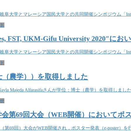
とマレーシア国民大学との共同開催シンポジウム「International Sympo
ト
Sciences, FST, UKM-Gifu University 
とマレーシア国民大学との共同開催シンポジウム「International Sympo
ト
が学位（博士（農学））を取得しました
Majeda Alfarasifaさんが学位：博士（農学）を取得しまし
せ
学会第69回大会（WEB開催）においてポ
第69回）大会がWEB開催され，ポスター発表（e-poster）