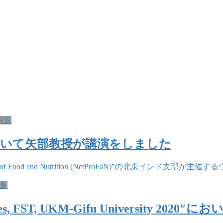
ント
において矢部教授が講演をしました
f Food and Nutrition (NetProFaN)”の北東インド支部が主催
ト
Sciences, FST, UKM-Gifu University