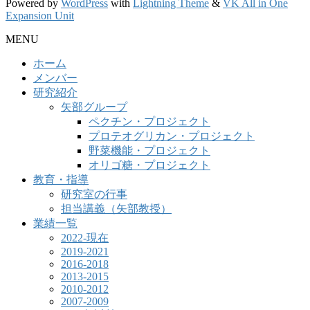
Powered by
WordPress
with
Lightning Theme
&
VK All in One
Expansion Unit
MENU
ホーム
メンバー
研究紹介
矢部グループ
ペクチン・プロジェクト
プロテオグリカン・プロジェクト
野菜機能・プロジェクト
オリゴ糖・プロジェクト
教育・指導
研究室の行事
担当講義（矢部教授）
業績一覧
2022-現在
2019-2021
2016-2018
2013-2015
2010-2012
2007-2009