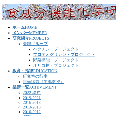
コ
ナ
ン
ビ
テ
ゲ
ン
ー
ホーム
HOME
ツ
シ
メンバー
MEMBER
へ
ョ
研究紹介
PROJECTS
ス
ン
矢部グループ
キ
に
ペクチン・プロジェクト
ッ
移
プロテオグリカン・プロジェクト
プ
動
野菜機能・プロジェクト
オリゴ糖・プロジェクト
教育・指導
EDUCATION
研究室の行事
担当講義（矢部教授）
業績一覧
ACHIVEMENT
2022-現在
2019-2021
2016-2018
2013-2015
2010-2012