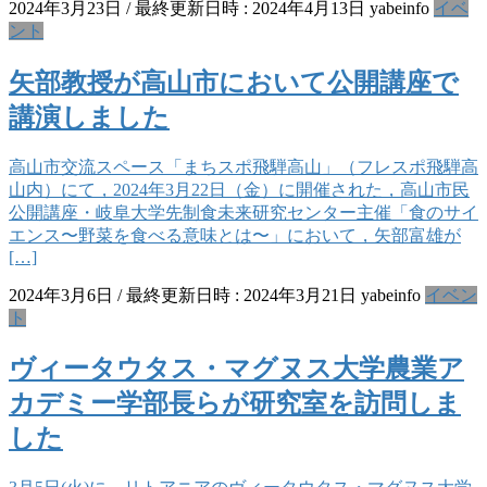
2024年3月23日
/ 最終更新日時 :
2024年4月13日
yabeinfo
イベ
ント
矢部教授が高山市において公開講座で
講演しました
高山市交流スペース「まちスポ飛騨高山」（フレスポ飛騨高
山内）にて，2024年3月22日（金）に開催された，高山市民
公開講座・岐阜大学先制食未来研究センター主催「食のサイ
エンス〜野菜を食べる意味とは〜」において，矢部富雄が
[…]
2024年3月6日
/ 最終更新日時 :
2024年3月21日
yabeinfo
イベン
ト
ヴィータウタス・マグヌス大学農業ア
カデミー学部長らが研究室を訪問しま
した