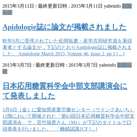
2015年3月11日
/ 最終更新日時 :
2015年3月11日
yabeinfo
お知
らせ
Apidologie誌に論文が掲載されました
昨年9月に受理されていた松岡拓磨・産学共同研究員を筆頭
著者とする論文が，下記のとおりApidologie誌に掲載されま
した。 Apidologie March 2015, Volume 46, Issue 2, pp 1 […]
2015年3月7日
/ 最終更新日時 :
2015年3月7日
yabeinfo
お知ら
せ
日本応用糖質科学会中部支部講演会に
て発表しました
3月6日（金）に愛知県産業労働センター（ウインクあいち）
11階において開催された「第63回日本応用糖質科学会中部支
部講演会」で，宮竹瑞貴さん（M1）が下記のタイトルで口
頭発表を行いました。 「糖鎖認識1CF […]