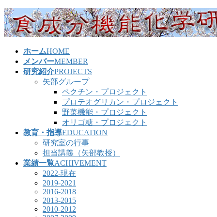
コ
ナ
ン
ビ
テ
ゲ
ン
ー
ホーム
HOME
ツ
シ
メンバー
MEMBER
へ
ョ
研究紹介
PROJECTS
ス
ン
矢部グループ
キ
に
ペクチン・プロジェクト
ッ
移
プロテオグリカン・プロジェクト
プ
動
野菜機能・プロジェクト
オリゴ糖・プロジェクト
教育・指導
EDUCATION
研究室の行事
担当講義（矢部教授）
業績一覧
ACHIVEMENT
2022-現在
2019-2021
2016-2018
2013-2015
2010-2012