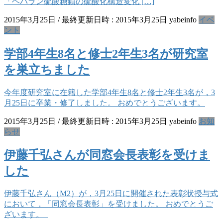
「ヘパラン硫酸糖鎖の硫酸化構造変化 […]
2015年3月25日
/ 最終更新日時 :
2015年3月25日
yabeinfo
イベ
ント
学部4年生8名と修士2年生3名が研究室
を巣立ちました
今年度研究室に在籍した学部4年生8名と修士2年生3名が，3
月25日に卒業・修了しました。 おめでとうございます。
2015年3月25日
/ 最終更新日時 :
2015年3月25日
yabeinfo
お知
らせ
伊藤千弘さんが同窓会長表彰を受けま
した
伊藤千弘さん（M2）が，3月25日に開催された表彰状授与式
において，「同窓会長表彰」を受けました。 おめでとうご
ざいます。