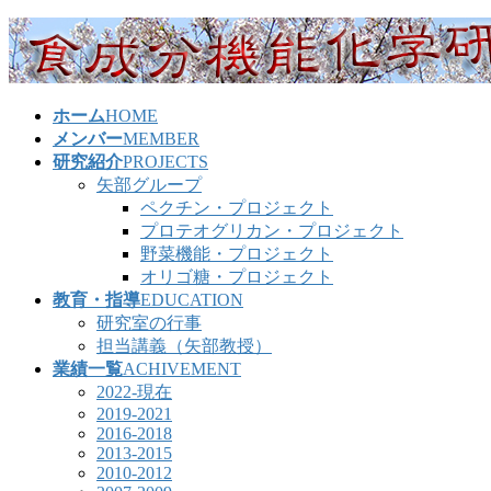
コ
ナ
ン
ビ
テ
ゲ
ン
ー
ホーム
HOME
ツ
シ
メンバー
MEMBER
へ
ョ
研究紹介
PROJECTS
ス
ン
矢部グループ
キ
に
ペクチン・プロジェクト
ッ
移
プロテオグリカン・プロジェクト
プ
動
野菜機能・プロジェクト
オリゴ糖・プロジェクト
教育・指導
EDUCATION
研究室の行事
担当講義（矢部教授）
業績一覧
ACHIVEMENT
2022-現在
2019-2021
2016-2018
2013-2015
2010-2012