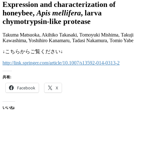
Expression and characterization of
honeybee,
Apis mellifera
, larva
chymotrypsin-like protease
Takuma Matsuoka, Akihiko Takasaki, Tomoyuki Mishima, Takuji
Kawashima, Yoshihiro Kanamaru, Tadasi Nakamura, Tomio Yabe
↓こちらからご覧ください↓
http://link.springer.com/article/10.1007/s13592-014-0313-2
共有:
Facebook
X
いいね: