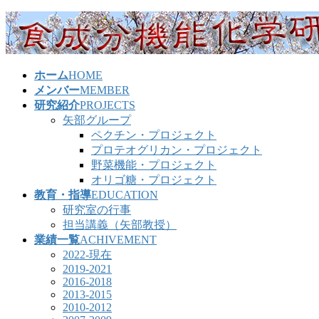
コ
ナ
ン
ビ
テ
ゲ
ン
ー
ホーム
HOME
ツ
シ
メンバー
MEMBER
へ
ョ
研究紹介
PROJECTS
ス
ン
矢部グループ
キ
に
ペクチン・プロジェクト
ッ
移
プロテオグリカン・プロジェクト
プ
動
野菜機能・プロジェクト
オリゴ糖・プロジェクト
教育・指導
EDUCATION
研究室の行事
担当講義（矢部教授）
業績一覧
ACHIVEMENT
2022-現在
2019-2021
2016-2018
2013-2015
2010-2012