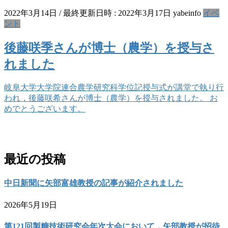
2022年3月14日
/ 最終更新日時 :
2022年3月17日
yabeinfo
イベ
ント
後藤咲季さんが博士（農学）を授与さ
れました
岐阜大学大学院連合農学研究科学位記授与式が講堂で執り行
われ，後藤咲希さんが博士（農学）を授与されました。 お
めでとうございます。
お問い合わせ
最近の投稿
中日新聞に矢部富雄教授の記事が紹介されました
2026年5月19日
第121回製糖技術研究会年次大会において，矢部教授が招待