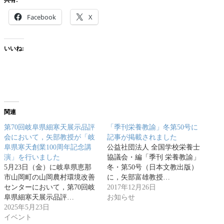
Facebook
X
いいね:
関連
第70回岐阜県細寒天展示品評
「季刊栄養教諭」冬第50号に
会において，矢部教授が「岐
記事が掲載されました
阜県寒天創業100周年記念講
公益社団法人 全国学校栄養士
演」を行いました
協議会・編「季刊 栄養教諭」
5月23日（金）に岐阜県恵那
冬・第50号（日本文教出版）
市山岡町の山岡農村環境改善
に，矢部富雄教授…
センターにおいて，第70回岐
2017年12月26日
阜県細寒天展示品評…
お知らせ
2025年5月23日
イベント