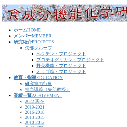
コ
ナ
ン
ビ
テ
ゲ
ン
ー
ホーム
HOME
ツ
シ
メンバー
MEMBER
へ
ョ
研究紹介
PROJECTS
ス
ン
矢部グループ
キ
に
ペクチン・プロジェクト
ッ
移
プロテオグリカン・プロジェクト
プ
動
野菜機能・プロジェクト
オリゴ糖・プロジェクト
教育・指導
EDUCATION
研究室の行事
担当講義（矢部教授）
業績一覧
ACHIVEMENT
2022-現在
2019-2021
2016-2018
2013-2015
2010-2012