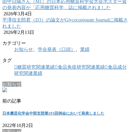
田中日陽さん（M1）の日本応用糖質科学会大会ポスター賞
の発表内容が「応用糖質科学」誌に掲載されました
2026年3月4日
平澤信太郎君（D3）の論文がGlycoconjugate Journalに掲載さ
れました
2026年2月13日
カテゴリー
お知らせ
、
学会発表（口頭）
、
業績
タグ
糖質研究関連業績
食品免疫研究関連業績
食品成分
研究関連業績
お知らせ
前の記事
日本農芸化学会中部支部第193回例会において発表しました
2022年10月2日
お知らせ