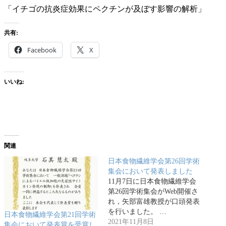
「イチゴの抗炎症効果にペクチンが及ぼす影響の解析」
共有:
Facebook
X
いいね:
関連
日本食物繊維学会第26回学術
集会において発表しました
11月7日に日本食物繊維学会
第26回学術集会がWeb開催さ
れ，矢部富雄教授が口頭発表
を行いました。 …
日本食物繊維学会第21回学術
2021年11月8日
集会において発表賞を受賞し