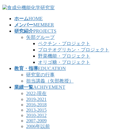
コ
ナ
ン
ビ
ホーム
HOME
テ
ゲ
メンバー
MEMBER
ン
ー
研究紹介
PROJECTS
ツ
シ
矢部グループ
へ
ョ
ペクチン・プロジェクト
ス
ン
プロテオグリカン・プロジェクト
キ
に
野菜機能・プロジェクト
ッ
移
オリゴ糖・プロジェクト
プ
動
教育・指導
EDUCATION
研究室の行事
担当講義（矢部教授）
業績一覧
ACHIVEMENT
2022-現在
2019-2021
2016-2018
2013-2015
2010-2012
2007-2009
2006年以前