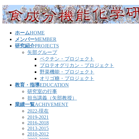
コ
ナ
ン
ビ
テ
ゲ
ン
ー
ホーム
HOME
ツ
シ
メンバー
MEMBER
へ
ョ
研究紹介
PROJECTS
ス
ン
矢部グループ
キ
に
ペクチン・プロジェクト
ッ
移
プロテオグリカン・プロジェクト
プ
動
野菜機能・プロジェクト
オリゴ糖・プロジェクト
教育・指導
EDUCATION
研究室の行事
担当講義（矢部教授）
業績一覧
ACHIVEMENT
2022-現在
2019-2021
2016-2018
2013-2015
2010-2012