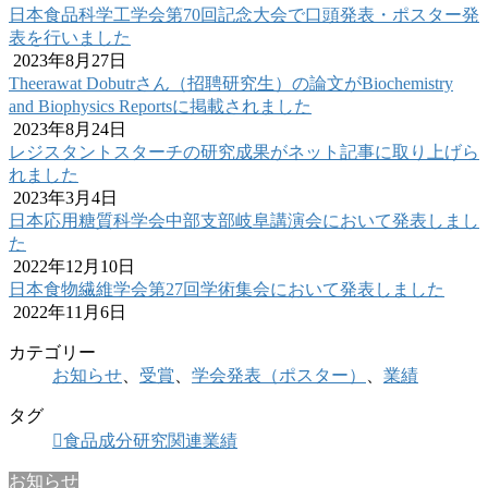
日本食品科学工学会第70回記念大会で口頭発表・ポスター発
表を行いました
2023年8月27日
Theerawat Dobutrさん（招聘研究生）の論文がBiochemistry
and Biophysics Reportsに掲載されました
2023年8月24日
レジスタントスターチの研究成果がネット記事に取り上げら
れました
2023年3月4日
日本応用糖質科学会中部支部岐阜講演会において発表しまし
た
2022年12月10日
日本食物繊維学会第27回学術集会において発表しました
2022年11月6日
カテゴリー
お知らせ
、
受賞
、
学会発表（ポスター）
、
業績
タグ
食品成分研究関連業績
お知らせ