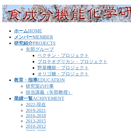
コ
ナ
ン
ビ
テ
ゲ
ン
ー
ホーム
HOME
ツ
シ
メンバー
MEMBER
へ
ョ
研究紹介
PROJECTS
ス
ン
矢部グループ
キ
に
ペクチン・プロジェクト
ッ
移
プロテオグリカン・プロジェクト
プ
動
野菜機能・プロジェクト
オリゴ糖・プロジェクト
教育・指導
EDUCATION
研究室の行事
担当講義（矢部教授）
業績一覧
ACHIVEMENT
2022-現在
2019-2021
2016-2018
2013-2015
2010-2012