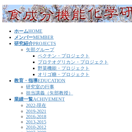
コ
ナ
ン
ビ
テ
ゲ
ン
ー
ホーム
HOME
ツ
シ
メンバー
MEMBER
へ
ョ
研究紹介
PROJECTS
ス
ン
矢部グループ
キ
に
ペクチン・プロジェクト
ッ
移
プロテオグリカン・プロジェクト
プ
動
野菜機能・プロジェクト
オリゴ糖・プロジェクト
教育・指導
EDUCATION
研究室の行事
担当講義（矢部教授）
業績一覧
ACHIVEMENT
2022-現在
2019-2021
2016-2018
2013-2015
2010-2012