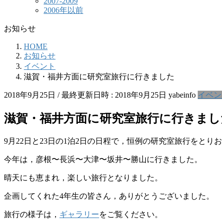
2007-2009
2006年以前
お知らせ
HOME
お知らせ
イベント
滋賀・福井方面に研究室旅行に行きました
2018年9月25日
/ 最終更新日時 :
2018年9月25日
yabeinfo
イベン
滋賀・福井方面に研究室旅行に行きまし
9月22日と23日の1泊2日の日程で，恒例の研究室旅行をとり
今年は，彦根〜長浜〜大津〜坂井〜勝山に行きました。
晴天にも恵まれ，楽しい旅行となりました。
企画してくれた4年生の皆さん，ありがとうございました。
旅行の様子は，
ギャラリー
をご覧ください。