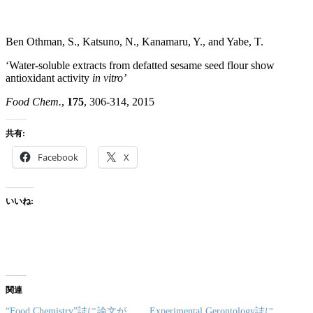
Ben Othman, S., Katsuno, N., Kanamaru, Y., and Yabe, T.
‘Water-soluble extracts from defatted sesame seed flour show
antioxidant activity
in vitro’
Food Chem.
,
175
, 306-314, 2015
共有:
Facebook
X
いいね:
関連
“Food Chemistry”誌に論文が
Experimental Gerontology誌に