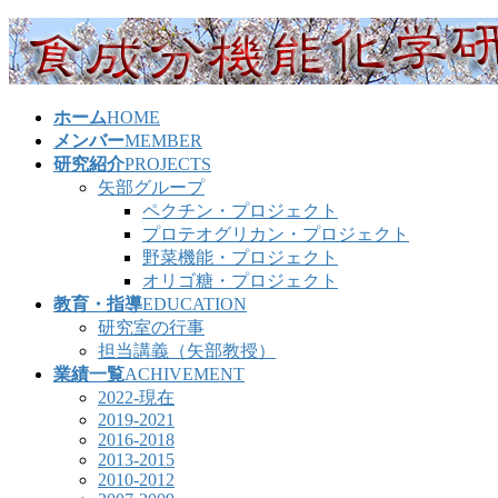
コ
ナ
ン
ビ
テ
ゲ
ン
ー
ホーム
HOME
ツ
シ
メンバー
MEMBER
へ
ョ
研究紹介
PROJECTS
ス
ン
矢部グループ
キ
に
ペクチン・プロジェクト
ッ
移
プロテオグリカン・プロジェクト
プ
動
野菜機能・プロジェクト
オリゴ糖・プロジェクト
教育・指導
EDUCATION
研究室の行事
担当講義（矢部教授）
業績一覧
ACHIVEMENT
2022-現在
2019-2021
2016-2018
2013-2015
2010-2012