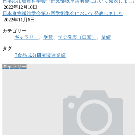
日本応用糖質科学会中部支部岐阜講演会において発表しまし
2022年12月10日
日本食物繊維学会第27回学術集会において発表しました
2022年11月6日
カテゴリー
ギャラリー
、
受賞
、
学会発表（口頭）
、
業績
タグ
食品成分研究関連業績
ギャラリー