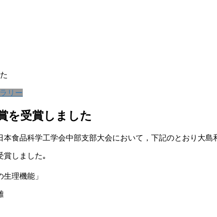
た
ラリー
賞を受賞しました
，日本食品科学工学会中部支部大会において，下記のとおり大島
受賞しました｡
の生理機能」
雄