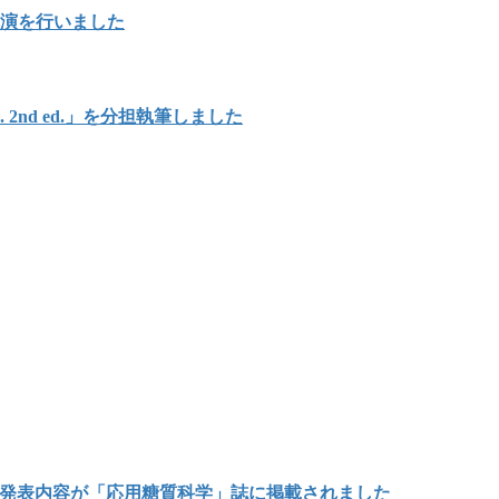
講演を行いました
Japan. 2nd ed.」を分担執筆しました
の発表内容が「応用糖質科学」誌に掲載されました