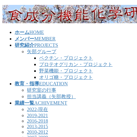
コ
ナ
ン
ビ
テ
ゲ
ン
ー
ホーム
HOME
ツ
シ
メンバー
MEMBER
へ
ョ
研究紹介
PROJECTS
ス
ン
矢部グループ
キ
に
ペクチン・プロジェクト
ッ
移
プロテオグリカン・プロジェクト
プ
動
野菜機能・プロジェクト
オリゴ糖・プロジェクト
教育・指導
EDUCATION
研究室の行事
担当講義（矢部教授）
業績一覧
ACHIVEMENT
2022-現在
2019-2021
2016-2018
2013-2015
2010-2012