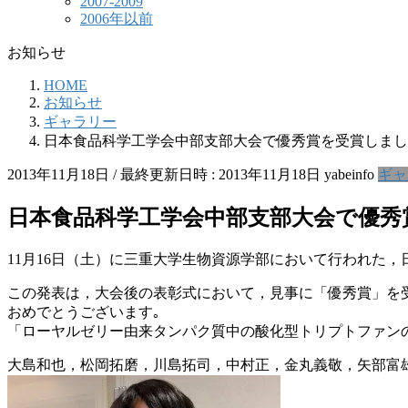
2007-2009
2006年以前
お知らせ
HOME
お知らせ
ギャラリー
日本食品科学工学会中部支部大会で優秀賞を受賞しまし
2013年11月18日
/ 最終更新日時 :
2013年11月18日
yabeinfo
ギャ
日本食品科学工学会中部支部大会で優秀
11月16日（土）に三重大学生物資源学部において行われた
この発表は，大会後の表彰式において，見事に「優秀賞」を
おめでとうございます｡
「ローヤルゼリー由来タンパク質中の酸化型トリプトファン
大島和也，松岡拓磨，川島拓司，中村正，金丸義敬，矢部富