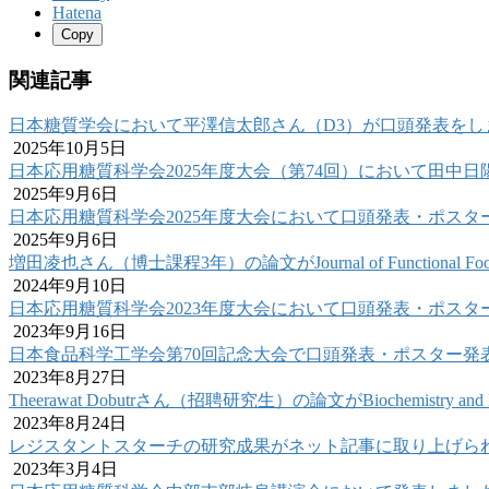
Hatena
Copy
関連記事
日本糖質学会において平澤信太郎さん（D3）が口頭発表をし
2025年10月5日
日本応用糖質科学会2025年度大会（第74回）において田中
2025年9月6日
日本応用糖質科学会2025年度大会において口頭発表・ポスタ
2025年9月6日
増田凌也さん（博士課程3年）の論文がJournal of Functional
2024年9月10日
日本応用糖質科学会2023年度大会において口頭発表・ポスタ
2023年9月16日
日本食品科学工学会第70回記念大会で口頭発表・ポスター発
2023年8月27日
Theerawat Dobutrさん（招聘研究生）の論文がBiochemistry and
2023年8月24日
レジスタントスターチの研究成果がネット記事に取り上げら
2023年3月4日