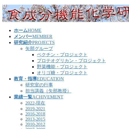
コ
ナ
ン
ビ
テ
ゲ
ン
ー
ホーム
HOME
ツ
シ
メンバー
MEMBER
へ
ョ
研究紹介
PROJECTS
ス
ン
矢部グループ
キ
に
ペクチン・プロジェクト
ッ
移
プロテオグリカン・プロジェクト
プ
動
野菜機能・プロジェクト
オリゴ糖・プロジェクト
教育・指導
EDUCATION
研究室の行事
担当講義（矢部教授）
業績一覧
ACHIVEMENT
2022-現在
2019-2021
2016-2018
2013-2015
2010-2012