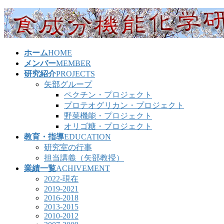
コ
ナ
ン
ビ
テ
ゲ
ン
ー
ホーム
HOME
ツ
シ
メンバー
MEMBER
へ
ョ
研究紹介
PROJECTS
ス
ン
矢部グループ
キ
に
ペクチン・プロジェクト
ッ
移
プロテオグリカン・プロジェクト
プ
動
野菜機能・プロジェクト
オリゴ糖・プロジェクト
教育・指導
EDUCATION
研究室の行事
担当講義（矢部教授）
業績一覧
ACHIVEMENT
2022-現在
2019-2021
2016-2018
2013-2015
2010-2012