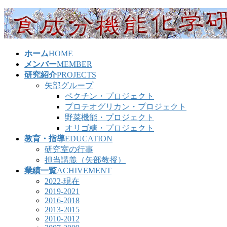
コ
ナ
ン
ビ
テ
ゲ
ン
ー
ホーム
HOME
ツ
シ
メンバー
MEMBER
へ
ョ
研究紹介
PROJECTS
ス
ン
矢部グループ
キ
に
ペクチン・プロジェクト
ッ
移
プロテオグリカン・プロジェクト
プ
動
野菜機能・プロジェクト
オリゴ糖・プロジェクト
教育・指導
EDUCATION
研究室の行事
担当講義（矢部教授）
業績一覧
ACHIVEMENT
2022-現在
2019-2021
2016-2018
2013-2015
2010-2012