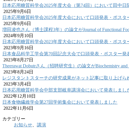
日本応用糖質科学会2025年度大会（第74回）において田中
2025年9月6日
日本応用糖質科学会2025年度大会において口頭発表・ポスタ
2025年9月6日
増田凌也さん（博士課程3年）の論文がJournal of Functional
2024年9月10日
日本応用糖質科学会2023年度大会において口頭発表・ポスタ
2023年9月16日
日本食品科学工学会第70回記念大会で口頭発表・ポスター発
2023年8月27日
Theerawat Dobutrさん（招聘研究生）の論文がBiochemistry and
2023年8月24日
レジスタントスターチの研究成果がネット記事に取り上げら
2023年3月4日
日本応用糖質科学会中部支部岐阜講演会において発表しまし
2022年12月10日
日本食物繊維学会第27回学術集会において発表しました
2022年11月6日
カテゴリー
お知らせ
、
講演