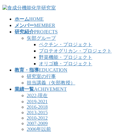
コ
ナ
ン
ビ
ホーム
HOME
テ
ゲ
メンバー
MEMBER
ン
ー
研究紹介
PROJECTS
ツ
シ
矢部グループ
へ
ョ
ペクチン・プロジェクト
ス
ン
プロテオグリカン・プロジェクト
キ
に
野菜機能・プロジェクト
ッ
移
オリゴ糖・プロジェクト
プ
動
教育・指導
EDUCATION
研究室の行事
担当講義（矢部教授）
業績一覧
ACHIVEMENT
2022-現在
2019-2021
2016-2018
2013-2015
2010-2012
2007-2009
2006年以前