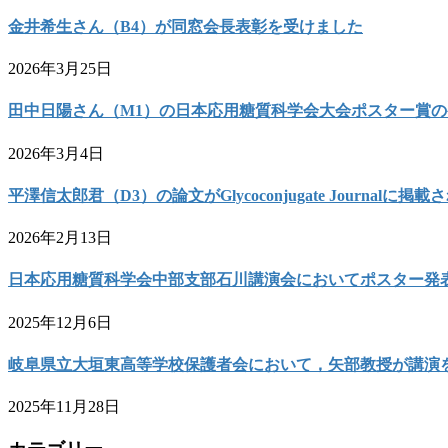
金井希生さん（B4）が同窓会長表彰を受けました
2026年3月25日
田中日陽さん（M1）の日本応用糖質科学会大会ポスター賞
2026年3月4日
平澤信太郎君（D3）の論文がGlycoconjugate Journalに掲
2026年2月13日
日本応用糖質科学会中部支部石川講演会においてポスター発
2025年12月6日
岐阜県立大垣東高等学校保護者会において，矢部教授が講演
2025年11月28日