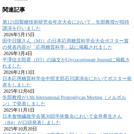
関連記事
第121回製糖技術研究会年次大会において，矢部教授が招待
講演を行いました
2026年5月15日
田中日陽さん（M1）の日本応用糖質科学会大会ポスター賞
の発表内容が「応用糖質科学」誌に掲載されました
2026年3月4日
平澤信太郎君（D3）の論文がGlycoconjugate Journalに掲載さ
れました
2026年2月13日
日本応用糖質科学会中部支部石川講演会においてポスター発
表をしました
2025年12月6日
矢部教授が13th International Proteoglycan Meeting（メルボル
ン）で発表しました
2025年11月1日
日本食物繊維学会第30回学術集会において金井希生さん
（B4）が口頭発表しました
2025年10月20日