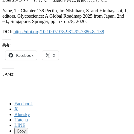
Yabe, T.: Chapter 138 Pectin, In: Nishihara, S. and Hirabayashi, J.,
editors. Glycoscience: A Global Roadmap 2025 from Japan. 2nd
ed., Singapore, Springer; pp. 575-578, 2026.
DOI:
https://doi.org/10.1007/978-981-95-7386-8_138
共有:
Facebook
X
いいね:
Facebook
X
Bluesky
Hatena
LINE
Copy