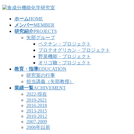
コ
ナ
ン
ビ
ホーム
HOME
テ
ゲ
メンバー
MEMBER
ン
ー
研究紹介
PROJECTS
ツ
シ
矢部グループ
へ
ョ
ペクチン・プロジェクト
ス
ン
プロテオグリカン・プロジェクト
キ
に
野菜機能・プロジェクト
ッ
移
オリゴ糖・プロジェクト
プ
動
教育・指導
EDUCATION
研究室の行事
担当講義（矢部教授）
業績一覧
ACHIVEMENT
2022-現在
2019-2021
2016-2018
2013-2015
2010-2012
2007-2009
2006年以前