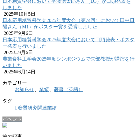
日本糖質学会において平澤信太郎さん（D3）が口頭発表を
しました
2025年10月5日
日本応用糖質科学会2025年度大会（第74回）において田中日
陽さん（M1）がポスター賞を受賞しました
2025年9月6日
日本応用糖質科学会2025年度大会において口頭発表・ポスタ
ー発表を行いました
2025年9月6日
農業食料工学会2025年度シンポジウムで矢部教授が講演を行
いました
2025年6月14日
カテゴリー
お知らせ
、
業績
、
著書（英語）
タグ
糖質研究関連業績
イベント
前の記事