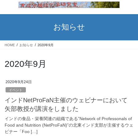
コ
ナ
ン
ビ
テ
ゲ
ン
ー
お知らせ
ツ
シ
へ
ョ
ス
ン
HOME
お知らせ
2020年9月
キ
に
ッ
移
プ
動
2020年9月
2020年9月24日
イベント
インドNetProFaN主催のウェビナーにおいて
矢部教授が講演をしました
インドの食品・栄養関連の組織である”Network of Professonals of
Food and Nutrition (NetProFaN)”の北東インド支部が主催するウェ
ビナー「Foo […]