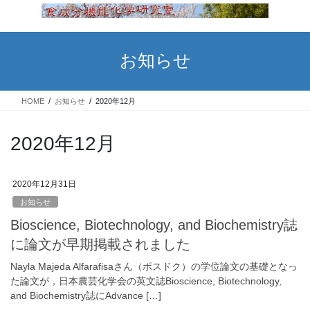
コ
ナ
ン
ビ
テ
ゲ
ン
ー
お知らせ
ツ
シ
へ
ョ
ス
ン
HOME
お知らせ
2020年12月
キ
に
ッ
移
プ
動
2020年12月
2020年12月31日
お知らせ
Bioscience, Biotechnology, and Biochemistry誌
に論文が早期掲載されました
Nayla Majeda Alfarafisaさん（ポスドク）の学位論文の基礎となっ
た論文が，日本農芸化学会の英文誌Bioscience, Biotechnology,
and Biochemistry誌にAdvance […]