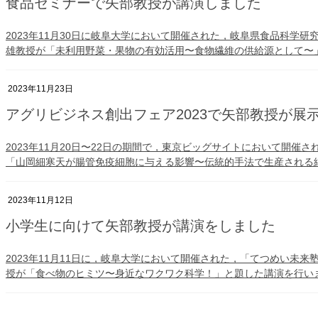
食品セミナーで矢部教授が講演しました
2023年11月30日に岐阜大学において開催された，岐阜県食品科学
雄教授が「未利用野菜・果物の有効活用〜食物繊維の供給源として〜」
2023年11月23日
アグリビジネス創出フェア2023で矢部教授が展
2023年11月20日〜22日の期間で，東京ビッグサイトにおいて開催
「山岡細寒天が腸管免疫細胞に与える影響〜伝統的手法で生産される細
2023年11月12日
小学生に向けて矢部教授が講演をしました
2023年11月11日に，岐阜大学において開催された，「てつめい未
授が「食べ物のヒミツ〜身近なワクワク科学！」と題した講演を行い