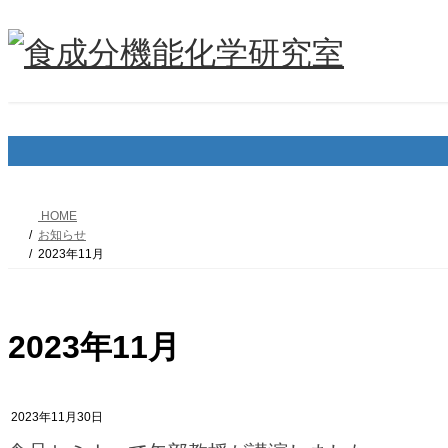
コ
ナ
ン
ビ
テ
ゲ
ン
ー
ツ
シ
へ
ョ
ス
ン
キ
に
ッ
移
プ
動
HOME
お知らせ
2023年11月
2023年11月
2023年11月30日