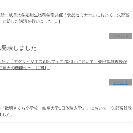
研究所・岐阜大学応用生物科学部共催「食品セミナー」において，矢部富
と題した講演を行いました […]
イベント
示発表しました
された，「アグリビジネス創出フェア2023」において，矢部富雄教授が
寒天の機能性〜」に関 […]
イベント
来塾『徹明さくら小学校・岐阜大学1日体験入学』」において，矢部富雄教
ました。