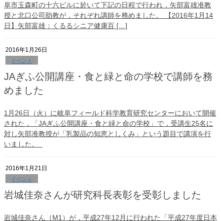
阜市玉森町の十六ビルに於いて下記の日程で行われ，矢部富雄准教
授と北口公司助教が，それぞれ講師を務めました。 【2016年1月14
日】矢部富雄：くるるシニア健康百 […]
2016年1月26日
イベント
JAぎふ公開講座・食と緑と命の学校で講師を務
めました
1月26日（火）に岐阜フィールド科学教育研究センターにおいて開催
された，「JAぎふ公開講座・食と緑と命の学校」で，受講生25名に
対し矢部准教授が「乳製品の知恵としくみ」という題目で講演を行
いました。
2016年1月21日
イベント
岩城佳奈さんが研究科長表彰を受彰しました
岩城佳奈さん（M1）が，平成27年12月に行われた「平成27年度日本