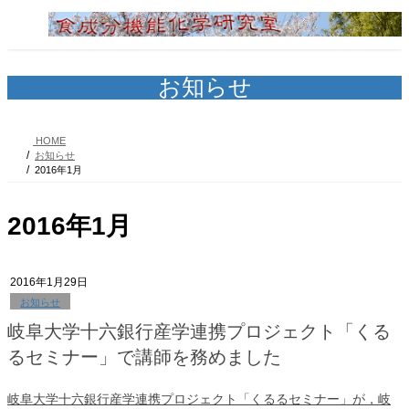
コ
ナ
ン
ビ
テ
ゲ
ン
ー
ツ
シ
お知らせ
へ
ョ
ス
ン
キ
に
HOME
ッ
移
お知らせ
プ
動
2016年1月
2016年1月
2016年1月29日
お知らせ
岐阜大学十六銀行産学連携プロジェクト「くる
るセミナー」で講師を務めました
岐阜大学十六銀行産学連携プロジェクト「くるるセミナー」が，岐