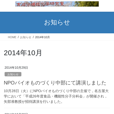
コ
ナ
ン
ビ
テ
ゲ
ン
ー
お知らせ
ツ
シ
へ
ョ
ス
ン
HOME
お知らせ
2014年10月
キ
に
ッ
移
プ
動
2014年10月
2014年10月29日
お知らせ
NPOバイオものづくり中部にて講演しました
10月28日（火）にNPOバイオものづくり中部の主催で，名古屋大
学において「平成26年度食品・機能性分子分科会」が開催され，
矢部准教授が招待講演を行いました。