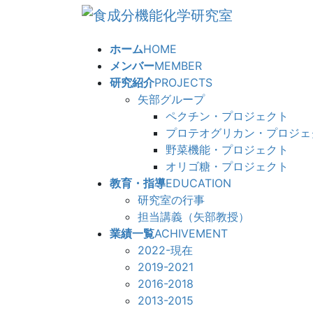
コ
ナ
ン
ビ
テ
ゲ
ホーム
HOME
ン
ー
メンバー
MEMBER
ツ
シ
研究紹介
PROJECTS
へ
ョ
矢部グループ
ス
ン
ペクチン・プロジェクト
キ
に
プロテオグリカン・プロジェ
ッ
移
野菜機能・プロジェクト
プ
動
オリゴ糖・プロジェクト
教育・指導
EDUCATION
研究室の行事
担当講義（矢部教授）
業績一覧
ACHIVEMENT
2022-現在
2019-2021
2016-2018
2013-2015