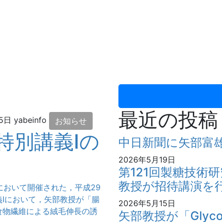
最近の投稿
25日
yabeinfo
お知らせ
特別講義Iの
中日新聞に矢部富
2026年5月19日
第121回製糖技術
教授が招待講演を
スにおいて開催された，平成29
Iにおいて，矢部教授が「腸
2026年5月15日
食物繊維による絨毛伸長の誘
矢部教授が「Glycosci