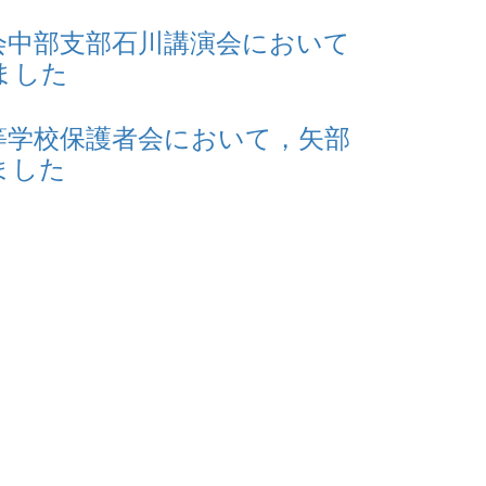
会中部支部石川講演会において
ました
等学校保護者会において，矢部
ました