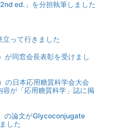
an. 2nd ed.」を分担執筆しました
ト
巣立って行きました
4）が同窓会長表彰を受けまし
1）の日本応用糖質科学会大会
内容が「応用糖質科学」誌に掲
論文がGlycoconjugate
れました