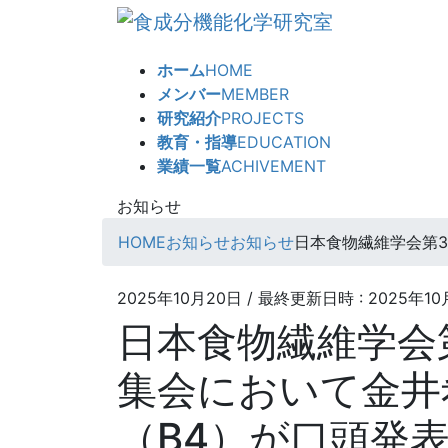
コ
ナ
ン
ビ
テ
ゲ
ホーム
HOME
ン
ー
メンバー
MEMBER
ツ
シ
研究紹介
PROJECTS
へ
ョ
教育・指導
EDUCATION
ス
ン
業績一覧
ACHIVEMENT
キ
に
ッ
移
お知らせ
プ
動
HOME
お知らせ
お知らせ
日本食物繊維学会第3
2025年10月20日
/ 最終更新日時 :
2025年10
日本食物繊維学会
集会において金井
（B4）が口頭発