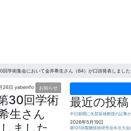
0回学術集会において金井希生さん（B4）が口頭発表しました
月26日
yabeinfo
お知らせ
第30回学術
最近の投稿
希生さん
中日新聞に矢部富雄教授の記事
2026年5月19日
表しました
第121回製糖技術研究会年次大