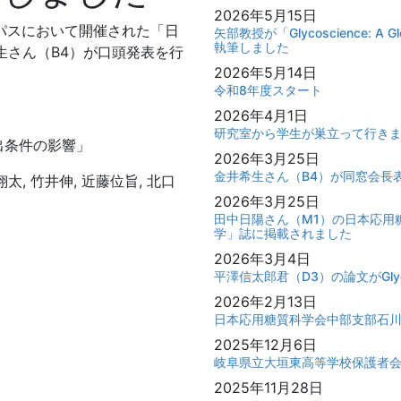
2026年5月15日
ンパスにおいて開催された「日
矢部教授が「Glycoscience: A Glo
執筆しました
生さん（B4）が口頭発表を行
2026年5月14日
令和8年度スタート
2026年4月1日
研究室から学生が巣立って行き
出条件の影響」
2026年3月25日
金井希生さん（B4）が同窓会長
太, 竹井伸, 近藤位旨, 北口
2026年3月25日
田中日陽さん（M1）の日本応用
学」誌に掲載されました
2026年3月4日
平澤信太郎君（D3）の論文がGlycoc
2026年2月13日
日本応用糖質科学会中部支部石
2025年12月6日
岐阜県立大垣東高等学校保護者
2025年11月28日