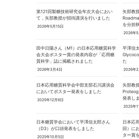
第121回製糖技術研究会年次大会におい
矢部教授が「
て，矢部教授が招待講演を行いました
Roadmap
を分担
2026年5月15日
2026年5
田中日陽さん（M1）の日本応用糖質科学
平澤信太
会大会ポスター賞の発表内容が「応用糖
Glycoc
質科学」誌に掲載されました
た
2026年3月4日
2026年2
日本応用糖質科学会中部支部石川講演会
矢部教授が1
においてポスター発表をしました
Prote
発表し
2025年12月6日
2025年1
日本糖質学会において平澤信太郎さん
日本応用
（D3）が口頭発表をしました
回）に
ター賞
2025年10月5日