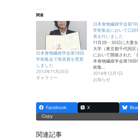
関連
日本食物繊維学会第19
学術集会において口頭
表を行いました
11月29・30日に大妻
大学（東京都千代田区
日本食物繊維学会第18回
において開催された「
学術集会で発表賞を受賞
本食物繊維学会第19回
しました
術集…
2013年11月25日
2014年12月1日
ギャラリー
お知らせ
Facebook
X
Blu
Copy
関連記事