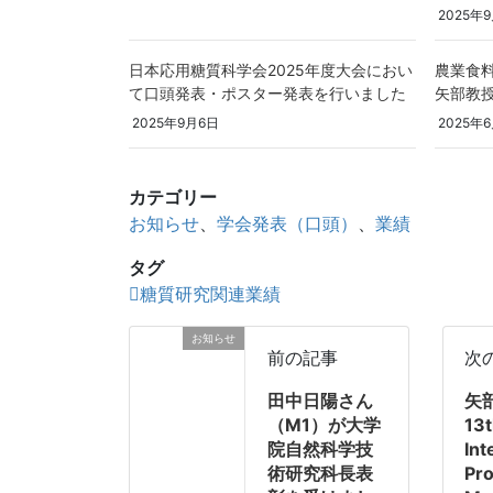
2025年
日本応用糖質科学会2025年度大会におい
農業食料
て口頭発表・ポスター発表を行いました
矢部教
2025年9月6日
2025年6
カテゴリー
お知らせ
、
学会発表（口頭）
、
業績
タグ
糖質研究関連業績
お知らせ
前の記事
次
田中日陽さん
矢
（M1）が大学
13
院自然科学技
Int
術研究科長表
Pr