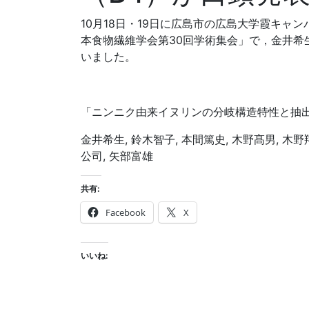
10月18日・19日に広島市の広島大学霞キャ
本食物繊維学会第30回学術集会」で，金井希
いました。
「ニンニク由来イヌリンの分岐構造特性と抽
金井希生, 鈴木智子, 本間篤史, 木野髙男, 木野翔
公司, 矢部富雄
共有:
Facebook
X
いいね: