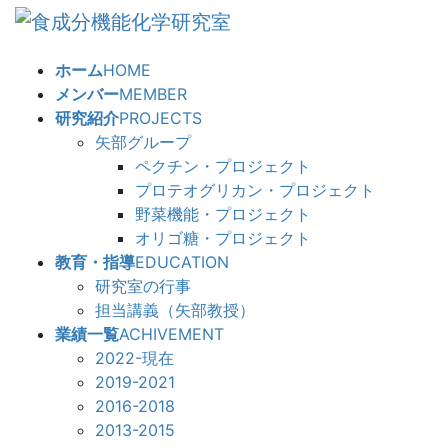
コ
ナ
ン
ビ
テ
ゲ
ホーム
HOME
ン
ー
メンバー
MEMBER
ツ
シ
研究紹介
PROJECTS
へ
ョ
矢部グループ
ス
ン
ペクチン・プロジェクト
キ
に
プロテオグリカン・プロジェクト
ッ
移
野菜機能・プロジェクト
プ
動
オリゴ糖・プロジェクト
教育・指導
EDUCATION
研究室の行事
担当講義（矢部教授）
業績一覧
ACHIVEMENT
2022-現在
2019-2021
2016-2018
2013-2015