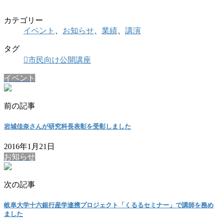
カテゴリー
イベント
、
お知らせ
、
業績
、
講演
タグ
市民向け公開講座
イベント
前の記事
岩城佳奈さんが研究科長表彰を受彰しました
2016年1月21日
お知らせ
次の記事
岐阜大学十六銀行産学連携プロジェクト「くるるセミナー」で講師を務め
ました