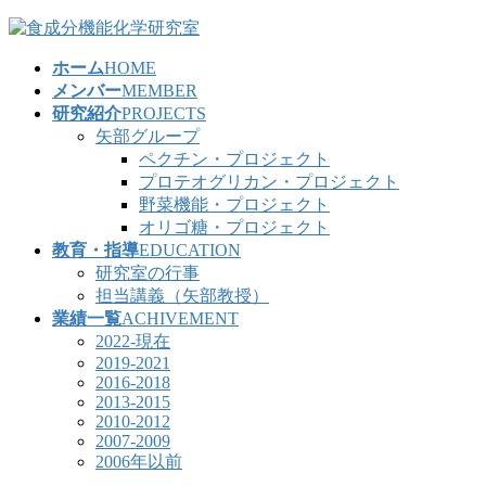
コ
ナ
ン
ビ
ホーム
HOME
テ
ゲ
メンバー
MEMBER
ン
ー
研究紹介
PROJECTS
ツ
シ
矢部グループ
へ
ョ
ペクチン・プロジェクト
ス
ン
プロテオグリカン・プロジェクト
キ
に
野菜機能・プロジェクト
ッ
移
オリゴ糖・プロジェクト
プ
動
教育・指導
EDUCATION
研究室の行事
担当講義（矢部教授）
業績一覧
ACHIVEMENT
2022-現在
2019-2021
2016-2018
2013-2015
2010-2012
2007-2009
2006年以前