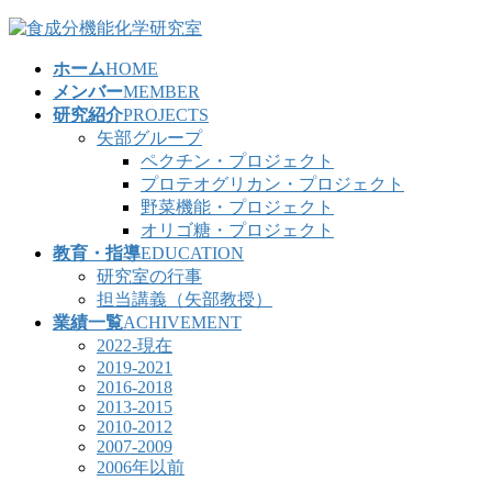
コ
ナ
ン
ビ
ホーム
HOME
テ
ゲ
メンバー
MEMBER
ン
ー
研究紹介
PROJECTS
ツ
シ
矢部グループ
へ
ョ
ペクチン・プロジェクト
ス
ン
プロテオグリカン・プロジェクト
キ
に
野菜機能・プロジェクト
ッ
移
オリゴ糖・プロジェクト
プ
動
教育・指導
EDUCATION
研究室の行事
担当講義（矢部教授）
業績一覧
ACHIVEMENT
2022-現在
2019-2021
2016-2018
2013-2015
2010-2012
2007-2009
2006年以前