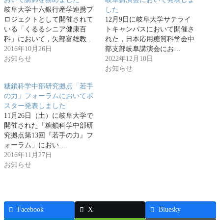
岐阜大学十六銀行産学連携プ
した
ロジェクトとして開催されて
12月9日に岐阜大学サテライ
いる「くるるシニア健康百
トキャンパスにおいて開催さ
科」において，矢部富雄教…
れた，日本応用糖質科学会中
2016年10月26日
部支部岐阜講演会にお…
お知らせ
2022年12月10日
お知らせ
糖鎖科学中部研究拠点「若手
の力」フォーラムにおいてポ
スター発表しました
11月26日（土）に岐阜大学で
開催された「糖鎖科学中部研
究拠点第13回『若手の力』フ
ォーラム」におい…
2016年11月27日
お知らせ
Facebook
X
Bluesky