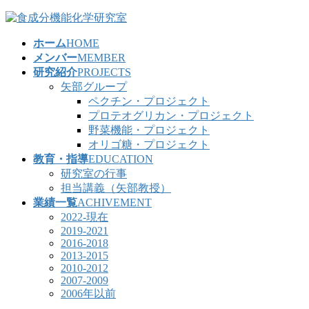
コ
ナ
ン
ビ
ホーム
HOME
テ
ゲ
メンバー
MEMBER
ン
ー
研究紹介
PROJECTS
ツ
シ
矢部グループ
へ
ョ
ペクチン・プロジェクト
ス
ン
プロテオグリカン・プロジェクト
キ
に
野菜機能・プロジェクト
ッ
移
オリゴ糖・プロジェクト
プ
動
教育・指導
EDUCATION
研究室の行事
担当講義（矢部教授）
業績一覧
ACHIVEMENT
2022-現在
2019-2021
2016-2018
2013-2015
2010-2012
2007-2009
2006年以前