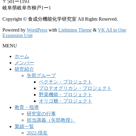
〒501ー1193
岐阜県岐阜市柳戸1ー1
Copyright © 食成分機能化学研究室 All Rights Reserved.
Powered by
WordPress
with
Lightning Theme
&
VK All in One
Expansion Unit
MENU
ホーム
メンバー
研究紹介
矢部グループ
ペクチン・プロジェクト
プロテオグリカン・プロジェクト
野菜機能・プロジェクト
オリゴ糖・プロジェクト
教育・指導
研究室の行事
担当講義（矢部教授）
業績一覧
2022-現在