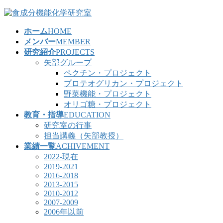
コ
ナ
ン
ビ
ホーム
HOME
テ
ゲ
メンバー
MEMBER
ン
ー
研究紹介
PROJECTS
ツ
シ
矢部グループ
へ
ョ
ペクチン・プロジェクト
ス
ン
プロテオグリカン・プロジェクト
キ
に
野菜機能・プロジェクト
ッ
移
オリゴ糖・プロジェクト
プ
動
教育・指導
EDUCATION
研究室の行事
担当講義（矢部教授）
業績一覧
ACHIVEMENT
2022-現在
2019-2021
2016-2018
2013-2015
2010-2012
2007-2009
2006年以前