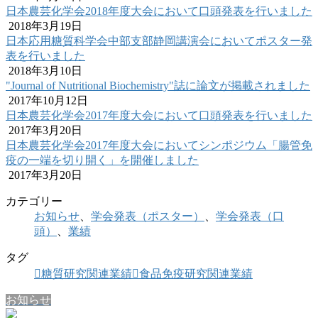
日本農芸化学会2018年度大会において口頭発表を行いました
2018年3月19日
日本応用糖質科学会中部支部静岡講演会においてポスター発
表を行いました
2018年3月10日
"Journal of Nutritional Biochemistry"誌に論文が掲載されました
2017年10月12日
日本農芸化学会2017年度大会において口頭発表を行いました
2017年3月20日
日本農芸化学会2017年度大会においてシンポジウム「腸管免
疫の一端を切り開く」を開催しました
2017年3月20日
カテゴリー
お知らせ
、
学会発表（ポスター）
、
学会発表（口
頭）
、
業績
タグ
糖質研究関連業績
食品免疫研究関連業績
お知らせ