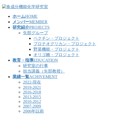
コ
ナ
ン
ビ
ホーム
HOME
テ
ゲ
メンバー
MEMBER
ン
ー
研究紹介
PROJECTS
ツ
シ
矢部グループ
へ
ョ
ペクチン・プロジェクト
ス
ン
プロテオグリカン・プロジェクト
キ
に
野菜機能・プロジェクト
ッ
移
オリゴ糖・プロジェクト
プ
動
教育・指導
EDUCATION
研究室の行事
担当講義（矢部教授）
業績一覧
ACHIVEMENT
2022-現在
2019-2021
2016-2018
2013-2015
2010-2012
2007-2009
2006年以前