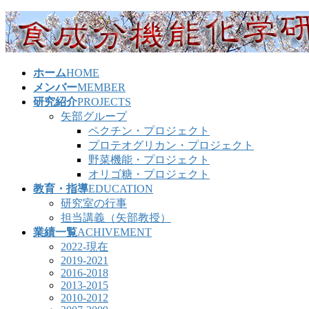
コ
ナ
ン
ビ
テ
ゲ
ン
ー
ホーム
HOME
ツ
シ
メンバー
MEMBER
へ
ョ
研究紹介
PROJECTS
ス
ン
矢部グループ
キ
に
ペクチン・プロジェクト
ッ
移
プロテオグリカン・プロジェクト
プ
動
野菜機能・プロジェクト
オリゴ糖・プロジェクト
教育・指導
EDUCATION
研究室の行事
担当講義（矢部教授）
業績一覧
ACHIVEMENT
2022-現在
2019-2021
2016-2018
2013-2015
2010-2012