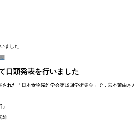
行いました
せ
いて口頭発表を行いました
開催された「日本食物繊維学会第19回学術集会」で，宮本茉由
析」
富雄