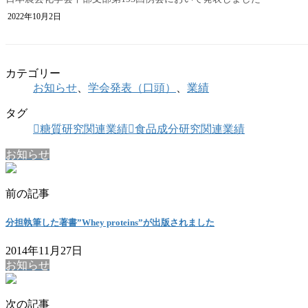
2022年10月2日
カテゴリー
お知らせ
、
学会発表（口頭）
、
業績
タグ
糖質研究関連業績
食品成分研究関連業績
お知らせ
前の記事
分担執筆した著書”Whey proteins”が出版されました
2014年11月27日
お知らせ
次の記事