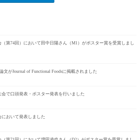
大会（第74回）において田中日陽さん（M1）がポスター賞を受賞しまし
rnal of Functional Foodsに掲載されました
大会で口頭発表・ポスター発表を行いました
会において発表しました
大会（第71回）において増田凌也さん（D2）がポスター賞を受賞しまし