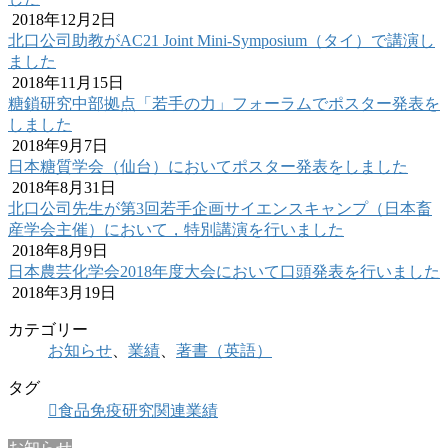
2018年12月2日
北口公司助教がAC21 Joint Mini-Symposium（タイ）で講演し
ました
2018年11月15日
糖鎖研究中部拠点「若手の力」フォーラムでポスター発表を
しました
2018年9月7日
日本糖質学会（仙台）においてポスター発表をしました
2018年8月31日
北口公司先生が第3回若手企画サイエンスキャンプ（日本畜
産学会主催）において，特別講演を行いました
2018年8月9日
日本農芸化学会2018年度大会において口頭発表を行いました
2018年3月19日
カテゴリー
お知らせ
、
業績
、
著書（英語）
タグ
食品免疫研究関連業績
お知らせ