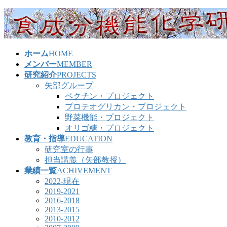
コ
ナ
ン
ビ
テ
ゲ
ン
ー
ホーム
HOME
ツ
シ
メンバー
MEMBER
へ
ョ
研究紹介
PROJECTS
ス
ン
矢部グループ
キ
に
ペクチン・プロジェクト
ッ
移
プロテオグリカン・プロジェクト
プ
動
野菜機能・プロジェクト
オリゴ糖・プロジェクト
教育・指導
EDUCATION
研究室の行事
担当講義（矢部教授）
業績一覧
ACHIVEMENT
2022-現在
2019-2021
2016-2018
2013-2015
2010-2012