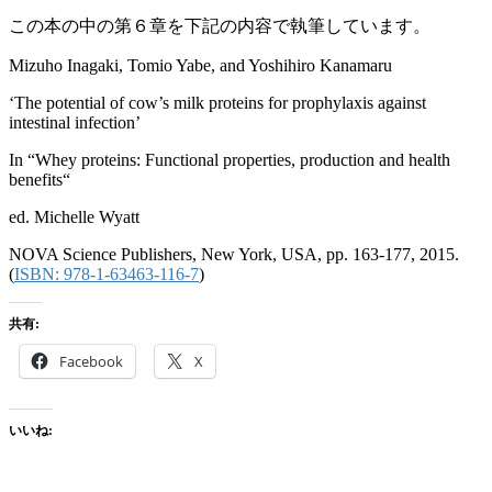
この本の中の第６章を下記の内容で執筆しています。
Mizuho Inagaki, Tomio Yabe, and Yoshihiro Kanamaru
‘The potential of cow’s milk proteins for prophylaxis against
intestinal infection’
In “Whey proteins: Functional properties, production and health
benefits“
ed. Michelle Wyatt
NOVA Science Publishers, New York, USA, pp. 163-177, 2015.
(
ISBN: 978-1-63463-116-7
)
共有:
Facebook
X
いいね: