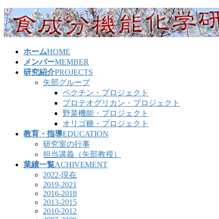
コ
ナ
ン
ビ
テ
ゲ
ン
ー
ホーム
HOME
ツ
シ
メンバー
MEMBER
へ
ョ
研究紹介
PROJECTS
ス
ン
矢部グループ
キ
に
ペクチン・プロジェクト
ッ
移
プロテオグリカン・プロジェクト
プ
動
野菜機能・プロジェクト
オリゴ糖・プロジェクト
教育・指導
EDUCATION
研究室の行事
担当講義（矢部教授）
業績一覧
ACHIVEMENT
2022-現在
2019-2021
2016-2018
2013-2015
2010-2012