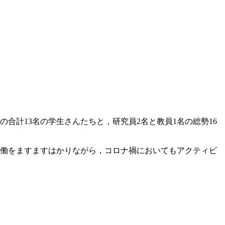
合計13名の学生さんたちと，研究員2名と教員1名の総勢16
協働をますますはかりながら，コロナ禍においてもアクティビ