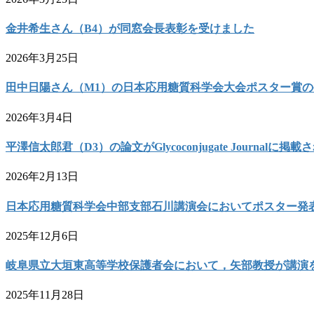
金井希生さん（B4）が同窓会長表彰を受けました
2026年3月25日
田中日陽さん（M1）の日本応用糖質科学会大会ポスター賞
2026年3月4日
平澤信太郎君（D3）の論文がGlycoconjugate Journalに掲
2026年2月13日
日本応用糖質科学会中部支部石川講演会においてポスター発
2025年12月6日
岐阜県立大垣東高等学校保護者会において，矢部教授が講演
2025年11月28日