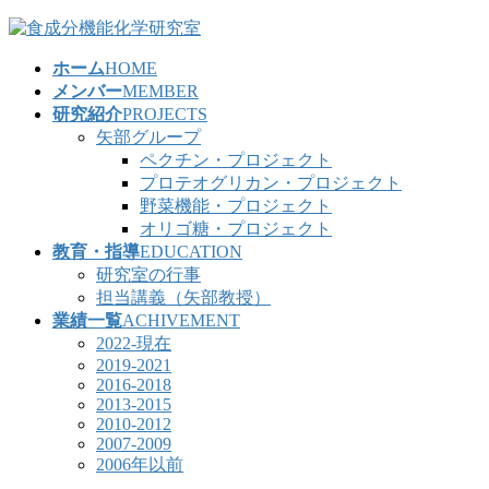
コ
ナ
ン
ビ
ホーム
HOME
テ
ゲ
メンバー
MEMBER
ン
ー
研究紹介
PROJECTS
ツ
シ
矢部グループ
へ
ョ
ペクチン・プロジェクト
ス
ン
プロテオグリカン・プロジェクト
キ
に
野菜機能・プロジェクト
ッ
移
オリゴ糖・プロジェクト
プ
動
教育・指導
EDUCATION
研究室の行事
担当講義（矢部教授）
業績一覧
ACHIVEMENT
2022-現在
2019-2021
2016-2018
2013-2015
2010-2012
2007-2009
2006年以前