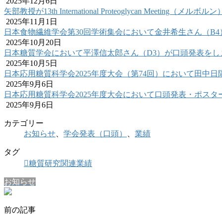
2025年12月6日
矢部教授が13th International Proteoglycan Meeting（
2025年11月1日
日本食物繊維学会第30回学術集会において金井希生さん（B
2025年10月20日
日本糖質学会において平澤信太郎さん（D3）が口頭発表をし
2025年10月5日
日本応用糖質科学会2025年度大会（第74回）において田中
2025年9月6日
日本応用糖質科学会2025年度大会において口頭発表・ポスタ
2025年9月6日
カテゴリー
お知らせ
、
学会発表（口頭）
、
業績
タグ
糖質研究関連業績
お知らせ
前の記事