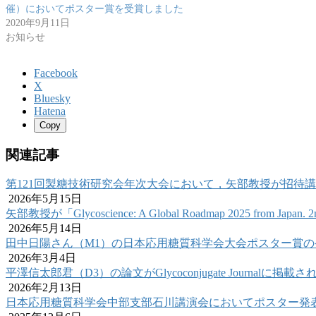
催）においてポスター賞を受賞しました
2020年9月11日
お知らせ
Facebook
X
Bluesky
Hatena
Copy
関連記事
第121回製糖技術研究会年次大会において，矢部教授が招待
2026年5月15日
矢部教授が「Glycoscience: A Global Roadmap 2025 from Ja
2026年5月14日
田中日陽さん（M1）の日本応用糖質科学会大会ポスター賞
2026年3月4日
平澤信太郎君（D3）の論文がGlycoconjugate Journalに掲載
2026年2月13日
日本応用糖質科学会中部支部石川講演会においてポスター発