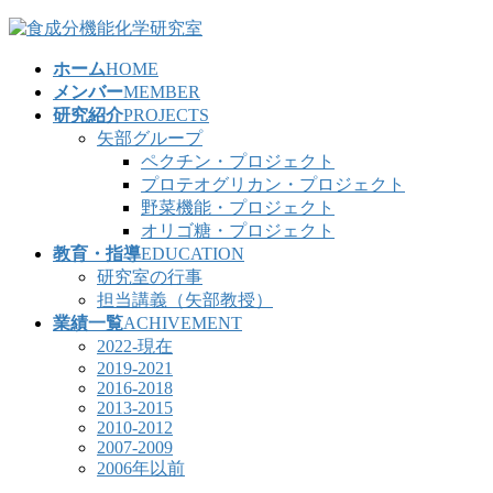
コ
ナ
ン
ビ
ホーム
HOME
テ
ゲ
メンバー
MEMBER
ン
ー
研究紹介
PROJECTS
ツ
シ
矢部グループ
へ
ョ
ペクチン・プロジェクト
ス
ン
プロテオグリカン・プロジェクト
キ
に
野菜機能・プロジェクト
ッ
移
オリゴ糖・プロジェクト
プ
動
教育・指導
EDUCATION
研究室の行事
担当講義（矢部教授）
業績一覧
ACHIVEMENT
2022-現在
2019-2021
2016-2018
2013-2015
2010-2012
2007-2009
2006年以前