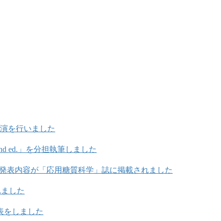
講演を行いました
pan. 2nd ed.」を分担執筆しました
の発表内容が「応用糖質科学」誌に掲載されました
されました
表をしました