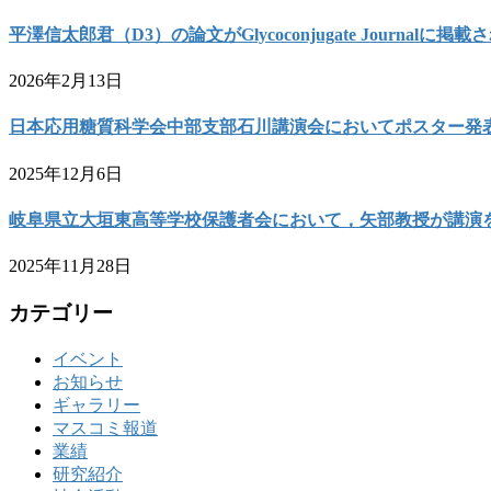
平澤信太郎君（D3）の論文がGlycoconjugate Journalに掲
2026年2月13日
日本応用糖質科学会中部支部石川講演会においてポスター発
2025年12月6日
岐阜県立大垣東高等学校保護者会において，矢部教授が講演
2025年11月28日
カテゴリー
イベント
お知らせ
ギャラリー
マスコミ報道
業績
研究紹介