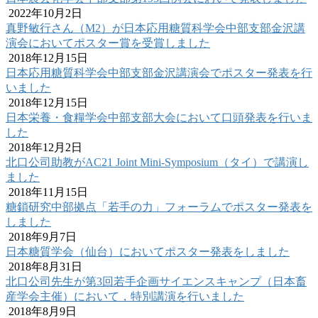
2022年10月2日
真野敏行さん（M2）が日本応用糖質科学会中部支部金沢講
演会においてポスター賞を受賞しました
2018年12月15日
日本応用糖質科学会中部支部金沢講演会でポスター発表を行
いました
2018年12月15日
日本栄養・食糧学会中部支部大会において口頭発表を行いま
した
2018年12月2日
北口公司助教がAC21 Joint Mini-Symposium（タイ）で講演し
ました
2018年11月15日
糖鎖研究中部拠点「若手の力」フォーラムでポスター発表を
しました
2018年9月7日
日本糖質学会（仙台）においてポスター発表をしました
2018年8月31日
北口公司先生が第3回若手企画サイエンスキャンプ（日本畜
産学会主催）において，特別講演を行いました
2018年8月9日