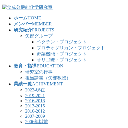
コ
ナ
ン
ビ
ホーム
HOME
テ
ゲ
メンバー
MEMBER
ン
ー
研究紹介
PROJECTS
ツ
シ
矢部グループ
へ
ョ
ペクチン・プロジェクト
ス
ン
プロテオグリカン・プロジェクト
キ
に
野菜機能・プロジェクト
ッ
移
オリゴ糖・プロジェクト
プ
動
教育・指導
EDUCATION
研究室の行事
担当講義（矢部教授）
業績一覧
ACHIVEMENT
2022-現在
2019-2021
2016-2018
2013-2015
2010-2012
2007-2009
2006年以前