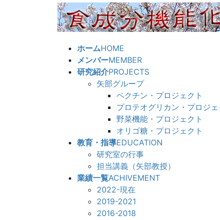
コ
ナ
ン
ビ
テ
ゲ
ン
ー
ホーム
HOME
ツ
シ
メンバー
MEMBER
へ
ョ
研究紹介
PROJECTS
ス
ン
矢部グループ
キ
に
ペクチン・プロジェクト
ッ
移
プロテオグリカン・プロジェ
プ
動
野菜機能・プロジェクト
オリゴ糖・プロジェクト
教育・指導
EDUCATION
研究室の行事
担当講義（矢部教授）
業績一覧
ACHIVEMENT
2022-現在
2019-2021
2016-2018