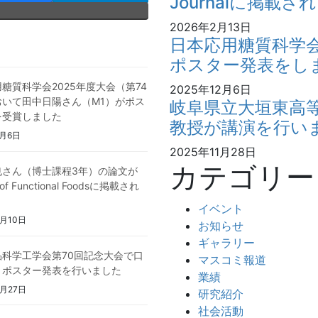
Journalに掲載さ
2026年2月13日
日本応用糖質科学
ポスター発表をし
糖質科学会2025年度大会（第74
2025年12月6日
おいて田中日陽さん（M1）がポス
岐阜県立大垣東高
を受賞しました
教授が講演を行い
9月6日
2025年11月28日
カテゴリー
也さん（博士課程3年）の論文が
l of Functional Foodsに掲載され
イベント
9月10日
お知らせ
ギャラリー
品科学工学会第70回記念大会で口
マスコミ報道
・ポスター発表を行いました
業績
8月27日
研究紹介
社会活動