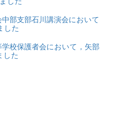
れました
会中部支部石川講演会において
ました
等学校保護者会において，矢部
ました