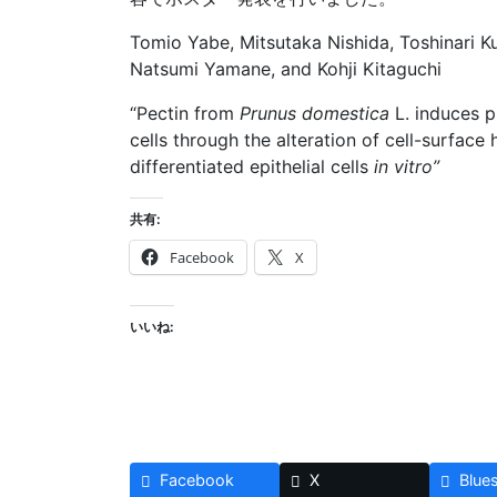
Tomio Yabe, Mitsutaka Nishida, Toshinari 
Natsumi Yamane, and Kohji Kitaguchi
“Pectin from
Prunus domestica
L. induces pr
cells through the alteration of cell-surface
differentiated epithelial cells
in vitro”
共有:
Facebook
X
いいね:
Facebook
X
Blue