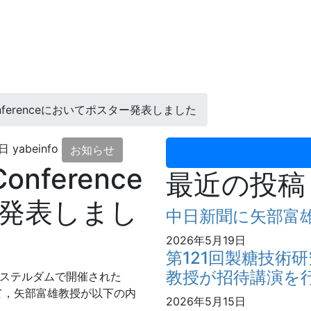
y Conferenceにおいてポスター発表しました
2日
yabeinfo
お知らせ
Conference
最近の投稿
発表しまし
中日新聞に矢部富
2026年5月19日
第121回製糖技術
教授が招待講演を
アムステルダムで開催された
」において，矢部富雄教授が以下の内
2026年5月15日