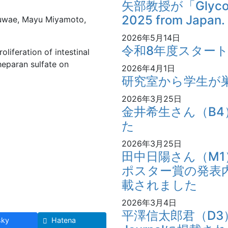
矢部教授が「Glycosci
2025 from Jap
Kuwae, Mayu Miyamoto,
2026年5月14日
令和8年度スター
oliferation of intestinal
 heparan sulfate on
2026年4月1日
研究室から学生が
2026年3月25日
金井希生さん（B
た
2026年3月25日
田中日陽さん（M
ポスター賞の発表
載されました
2026年3月4日
平澤信太郎君（D3）の
sky
Hatena