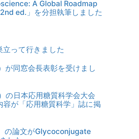
ence: A Global Roadmap
an. 2nd ed.」を分担執筆しました
ト
巣立って行きました
4）が同窓会長表彰を受けまし
1）の日本応用糖質科学会大会
内容が「応用糖質科学」誌に掲
論文がGlycoconjugate