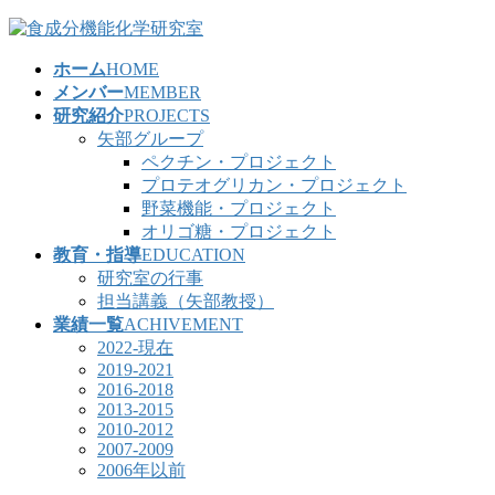
コ
ナ
ン
ビ
ホーム
HOME
テ
ゲ
メンバー
MEMBER
ン
ー
研究紹介
PROJECTS
ツ
シ
矢部グループ
へ
ョ
ペクチン・プロジェクト
ス
ン
プロテオグリカン・プロジェクト
キ
に
野菜機能・プロジェクト
ッ
移
オリゴ糖・プロジェクト
プ
動
教育・指導
EDUCATION
研究室の行事
担当講義（矢部教授）
業績一覧
ACHIVEMENT
2022-現在
2019-2021
2016-2018
2013-2015
2010-2012
2007-2009
2006年以前